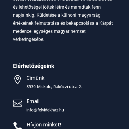
és lehetőségei jöttek létre és maradtak fenn
napjainkig. Küldetése a külhoni magyarság
értékeinek felmutatása és bekapcsolása a Kárpát
medencei egységes magyar nemzet
vérkeringésébe.
Elérhetőségeink
Címünk:

3530 Miskolc, Rákóczi utca 2.
Email:

info@felvidekhaz.hu
Hívjon minket!
