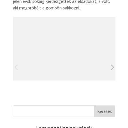
jelenlévők sokáig kérdezgették az előadókat, s volt,
aki megpróbált a gömbön sakkozni…