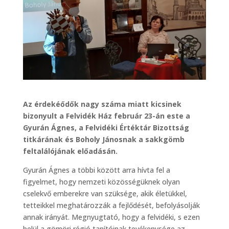
Az érdekéődők nagy száma miatt kicsinek
bizonyult a Felvidék Ház február 23-án este a
Gyurán Ágnes, a Felvidéki Értéktár Bizottság
titkárának és Boholy Jánosnak a sakkgömb
feltalálójának előadásán.
Gyurán Ágnes a többi között arra hívta fel a
figyelmet, hogy nemzeti közösségüknek olyan
cselekvő emberekre van szüksége, akik életükkel,
tetteikkel meghatározzák a fejlődését, befolyásolják
annak irányát. Megnyugtató, hogy a felvidéki, s ezen
belül a gömöri régió tanítóinak tevékenysége az