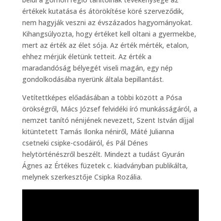
értékek kutatása és átörökítése köré szerveződik,
nem hagyják veszni az évszázados hagyományokat.
Kihangsúlyozta, hogy értéket kell oltani a gyermekbe,
mert az érték az élet sója. Az érték mérték, etalon,
ehhez mérjük életünk tetteit. Az érték a
maradandóság bélyegét viseli magán, egy nép
gondolkodásába nyerünk általa bepillantást.
Vetítettképes előadásában a többi között a Pósa
örökségről, Mács József felvidéki író munkásságáról, a
nemzet tanító nénijének nevezett, Szent István díjjal
kitüntetett Tamás Ilonka néniről, Máté Julianna
csetneki csipke-csodáiról, és Pál Dénes
helytörténészről beszélt. Mindezt a tudást Gyurán
Ágnes az Értékes füzetek c. kiadványban publikálta,
melynek szerkesztője Csipka Rozália.