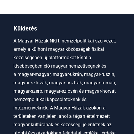
Küldetés
A Magyar Házak NKft. nemzetpolitikai szervezet,
amely a külhoni magyar közösségek fizikai
közelségében új platformokat kínál a
kisebbségben élő magyar nemzetiségnek és
a
magyar-magyar, magyar-ukrán, magyar-ruszin,
magyar-szlovák, magyar-osztrák, magyar-román,
magyar-szerb, magyar-szlovén és magyar-horvát
nemzetpolitikai kapcsolatoknak és
intézményeknek.
A Magyar Házak azokon a
területeken van jelen, ahol a tágan értelmezett
magyar kultúrának és közösségi jelenlétnek az
utóbbi évszázadokban feladatai, emlékei, érdekei