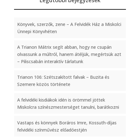
Legutóbbi bejegyzések
Könyvek, szerzők, zene – A Felvidék Ház a Miskolci
Ünnepi Könyvhéten
A Trianon Mátrix segít abban, hogy ne csupán
olvassunk a múltról, hanem átéljük, megértsük azt
– Piliscsabán interaktív tárlatunk
Trianon 106: Szétszakított falvak – Buzita és
Szemere közös története
A felvidéki kisdiákok idén is örömmel jöttek
Miskolcra színészmesterséget tanulni, barátkozni
Vastaps és könnyek Boráros Imre, Kossuth-díjas
felvidéki színművész előadóestjén