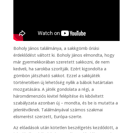
Boholy János találmánya, a sakkgömb óriási
érdeklődést váltott ki. Boholy János elmondta, hogy
már gyermekkorában szeretett sakkozni, de nem
kedveli, ha sarokba szorítják. Ezért kigondolta a
gömbön játszható sakkot. Ezzel a sakkjáték
történetében új lehetőség nyílik a bábok határtalan
mozgatására. A játék gondolata a régi, a
háromdimenziós kivitel felépítése és kibővített
szabályzata azonban új – mondta, és be is mutatta a
jelenlévőknek. Találmányával számos szakmai
elismerést szerzett, Európa-szerte.
Az előadások után kötetlen beszélgetés kezdődött, a