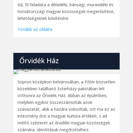
túl, fő feladata a délvidéki, bánsági, muravidéki és
horvátországi magyar közösségek megerősítése,
lehetőségeinek bővítésére.
Tovább az oldalra
Őrvidék Ház
Sopron középkori belvárosában, a Főtér közvetlen
közelében található Esterházy-palotában lelt
otthonra az Őrvidék Ház. Abban az épületben,
melyben egykor összeszámolták azok
szavazatát, akik a hazára voksoltak, ott ma ez az
intézmény őrzi a magyar kultúra értékeit, s ad
méltó színteret az őrvidéki magyar közösségek
számára, identitásuk megőrzéséhez.