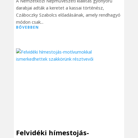
A Nemzetközi Népművészeti kiállítás gyönyörű
darabjai adták a keretet a kassai történész,
Czáboczky Szabolcs előadásának, amely rendhagyó
módon csak...
BŐVEBBEN
Felvidéki hímestojás-