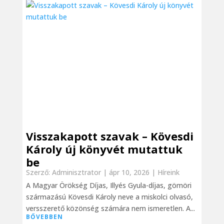
Visszakapott szavak – Kövesdi
Károly új könyvét mutattuk
be
Szerző:
Adminisztrator
|
ápr 10, 2026
|
Híreink
A Magyar Örökség Díjas, Illyés Gyula-díjas, gömöri
származású Kövesdi Károly neve a miskolci olvasó,
versszerető közönség számára nem ismeretlen. A...
BŐVEBBEN