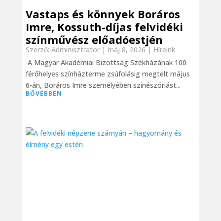
Vastaps és könnyek Boráros
Imre, Kossuth-díjas felvidéki
színművész előadóestjén
Szerző:
Adminisztrator
|
máj 8, 2026
|
Híreink
A Magyar Akadémiai Bizottság Székházának 100
férőhelyes színházterme zsúfolásig megtelt május
6-án, Boráros Imre személyében színészóriást...
BŐVEBBEN