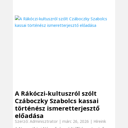
A Rákóczi-kultuszról szólt
Czáboczky Szabolcs kassai
történész ismeretterjesztő
előadása
Szerző:
Adminisztrator
|
márc 26, 2026
|
Híreink