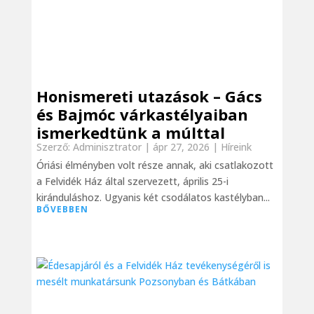
Honismereti utazások – Gács
és Bajmóc várkastélyaiban
ismerkedtünk a múlttal
Szerző:
Adminisztrator
|
ápr 27, 2026
|
Híreink
Óriási élményben volt része annak, aki csatlakozott
a Felvidék Ház által szervezett, április 25-i
kiránduláshoz. Ugyanis két csodálatos kastélyban...
BŐVEBBEN