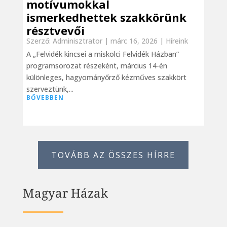
motívumokkal
ismerkedhettek szakkörünk
résztvevői
Szerző:
Adminisztrator
|
márc 16, 2026
|
Híreink
A „Felvidék kincsei a miskolci Felvidék Házban”
programsorozat részeként, március 14-én
különleges, hagyományőrző kézműves szakkört
szerveztünk,...
BŐVEBBEN
TOVÁBB AZ ÖSSZES HÍRRE
Magyar Házak