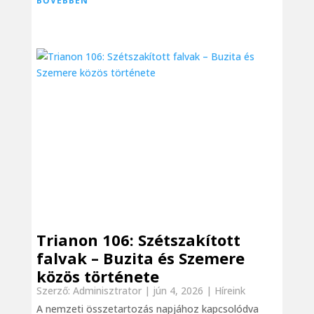
BŐVEBBEN
Trianon 106: Szétszakított
falvak – Buzita és Szemere
közös története
Szerző:
Adminisztrator
|
jún 4, 2026
|
Híreink
A nemzeti összetartozás napjához kapcsolódva