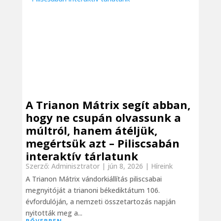
A Trianon Mátrix segít abban,
hogy ne csupán olvassunk a
múltról, hanem átéljük,
megértsük azt – Piliscsabán
interaktív tárlatunk
Szerző:
Adminisztrator
|
jún 8, 2026
|
Híreink
A Trianon Mátrix vándorkiállítás piliscsabai
megnyitóját a trianoni békediktátum 106.
évfordulóján, a nemzeti összetartozás napján
nyitották meg a...