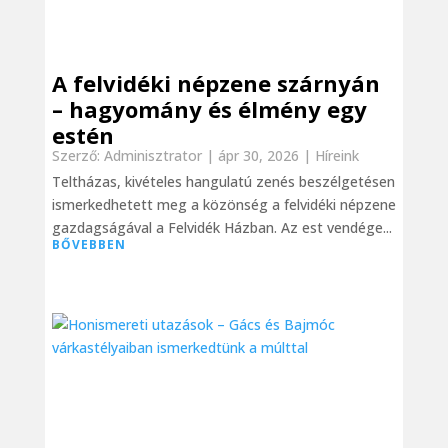
A felvidéki népzene szárnyán
– hagyomány és élmény egy
estén
Szerző:
Adminisztrator
|
ápr 30, 2026
|
Híreink
Teltházas, kivételes hangulatú zenés beszélgetésen
ismerkedhetett meg a közönség a felvidéki népzene
gazdagságával a Felvidék Házban. Az est vendége...
BŐVEBBEN