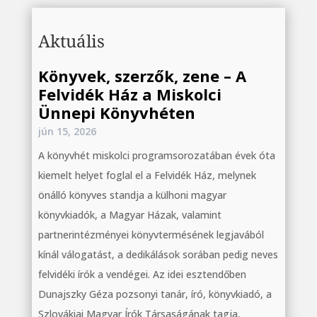
Aktuális
Könyvek, szerzők, zene – A
Felvidék Ház a Miskolci
Ünnepi Könyvhéten
jún 15, 2026
A könyvhét miskolci programsorozatában évek óta
kiemelt helyet foglal el a Felvidék Ház, melynek
önálló könyves standja a külhoni magyar
könyvkiadók, a Magyar Házak, valamint
partnerintézményei könyvtermésének legjavából
kínál válogatást, a dedikálások sorában pedig neves
felvidéki írók a vendégei. Az idei esztendőben
Dunajszky Géza pozsonyi tanár, író, könyvkiadó, a
Szlovákiai Magyar Írók Társaságának tagja,