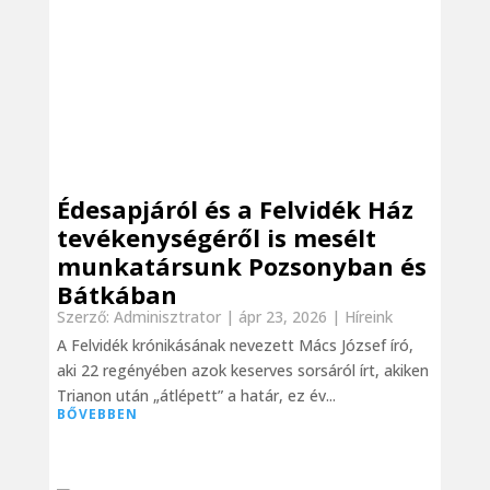
Édesapjáról és a Felvidék Ház
tevékenységéről is mesélt
munkatársunk Pozsonyban és
Bátkában
Szerző:
Adminisztrator
|
ápr 23, 2026
|
Híreink
A Felvidék krónikásának nevezett Mács József író,
aki 22 regényében azok keserves sorsáról írt, akiken
Trianon után „átlépett” a határ, ez év...
BŐVEBBEN