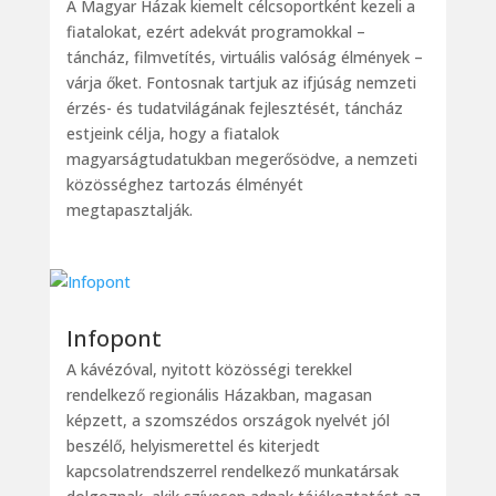
A Magyar Házak kiemelt célcsoportként kezeli a
fiatalokat, ezért adekvát programokkal –
táncház, filmvetítés, virtuális valóság élmények –
várja őket. Fontosnak tartjuk az ifjúság nemzeti
érzés- és tudatvilágának fejlesztését, táncház
estjeink célja, hogy a fiatalok
magyarságtudatukban megerősödve, a nemzeti
közösséghez tartozás élményét
megtapasztalják.
Infopont
A kávézóval, nyitott közösségi terekkel
rendelkező regionális Házakban, magasan
képzett, a szomszédos országok nyelvét jól
beszélő, helyismerettel és kiterjedt
kapcsolatrendszerrel rendelkező munkatársak