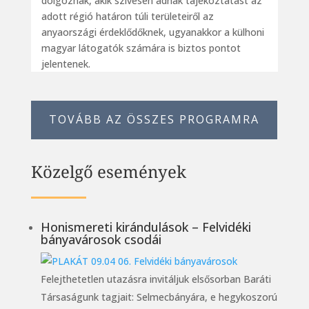
dolgoznak, akik szívesen adnak tájékoztatást az
adott régió határon túli területeiről az
anyaországi érdeklődőknek, ugyanakkor a külhoni
magyar látogatók számára is biztos pontot
jelentenek.
TOVÁBB AZ ÖSSZES PROGRAMRA
Közelgő események
Honismereti kirándulások – Felvidéki
bányavárosok csodái
Felejthetetlen utazásra invitáljuk elsősorban Baráti
Társaságunk tagjait: Selmecbányára, e hegykoszorú