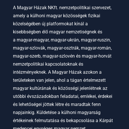
A Magyar Házak NKft. nemzetpolitikai szervezet,
amely a külhoni magyar közösségek fizikai
közelségében új platformokat kínál a
kisebbségben élő magyar nemzetiségnek és
a
magyar-magyar, magyar-ukrán, magyar-ruszin,
magyar-szlovák, magyar-osztrák, magyar-román,
magyar-szerb, magyar-szlovén és magyar-horvát
nemzetpolitikai kapcsolatoknak és
intézményeknek.
A Magyar Házak azokon a
területeken van jelen, ahol a tágan értelmezett
magyar kultúrának és közösségi jelenlétnek az
utóbbi évszázadokban feladatai, emlékei, érdekei
és lehetőségei jöttek létre és maradtak fenn
napjainkig. Küldetése a külhoni magyarság
értékeinek felmutatása és bekapcsolása a Kárpát
medencei egységes magyar nemzet