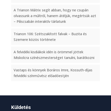
A Trianon Mátrix segít abban, hogy ne csupán
olvassunk a múltról, hanem átéljük, megértsük azt
– Piliscsabán interaktív tárlatunk
Trianon 106: Szétszakított falvak – Buzita és
Szemere közös története
A felvidéki kisdiákok idén is örömmel jöttek
Miskolcra színészmesterséget tanulni, barátkozni
Vastaps és könnyek Boráros Imre, Kossuth-díjas
felvidéki színművész előadóestjén
Küldetés