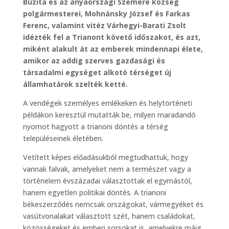
Buzita és az anyaországi Szemere község
polgármesterei, Mohnánsky József és Farkas
Ferenc, valamint vitéz Várhegyi-Barati Zsolt
idézték fel a Trianont követő időszakot, és azt,
miként alakult át az emberek mindennapi élete,
amikor az addig szerves gazdasági és
társadalmi egységet alkotó térséget új
államhatárok szelték ketté.
A vendégek személyes emlékeken és helytörténeti
példákon keresztül mutatták be, milyen maradandó
nyomot hagyott a trianoni döntés a térség
településeinek életében.
Vetített képes előadásukból megtudhattuk, hogy
vannak falvak, amelyeket nem a természet vagy a
történelem évszázadai választottak el egymástól,
hanem egyetlen politikai döntés. A trianoni
békeszerződés nemcsak országokat, vármegyéket és
vasútvonalakat választott szét, hanem családokat,
közösségeket és emberi sorsokat is, amelyekre máig