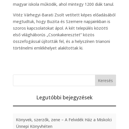
magyar iskola működik, ahol mintegy 1200 diák tanul.
Vitéz Várhegyi-Barati Zsolt vetített képes előadásából
megtudtuk, hogy Buzita és Szemere napjainkban is
szoros kapcsolatokat ápol. A két település közötti
első világháborús „Csonkakeresztet” közös
összefogással újították fel, és a helyszínen trianoni
történelmi emlékhelyet alakítottak ki.
Legutóbbi bejegyzések
Könyvek, szerzők, zene – A Felvidék Ház a Miskolci
Ünnepi Könyvhéten