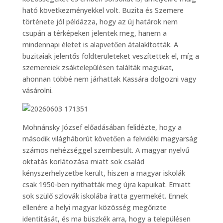
ható következményekkel volt. Buzita és Szemere
története jól példázza, hogy az új határok nem
csupán a térképeken jelentek meg, hanem a
mindennapi életet is alapvetően átalakították. A
buzitaiak jelentős földterületeket veszítettek el, míg a
szemereiek zsáktelepülésen találták magukat,
ahonnan többé nem járhattak Kassára dolgozni vagy
vásárolni.
Mohnánsky József előadásában felidézte, hogy a
második világháborút követően a felvidéki magyarság
számos nehézséggel szembesült. A magyar nyelvű
oktatás korlátozása miatt sok család
kényszerhelyzetbe került, hiszen a magyar iskolák
csak 1950-ben nyithatták meg újra kapuikat. Emiatt
sok szülő szlovák iskolába íratta gyermekét. Ennek
ellenére a helyi magyar közösség megőrizte
identitását, és ma büszkék arra, hogy a településen