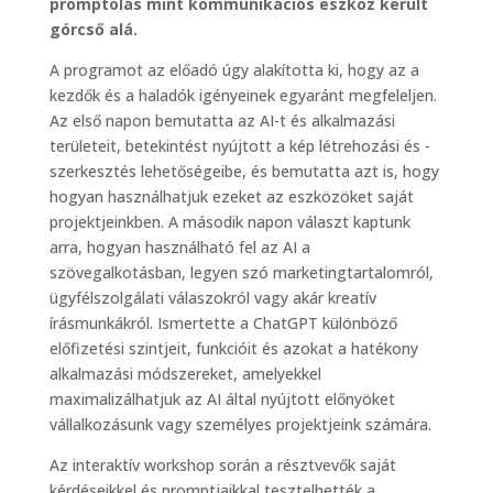
promptolás mint kommunikációs eszköz került
górcső alá.
A programot az előadó úgy alakította ki, hogy az a
kezdők és a haladók igényeinek egyaránt megfeleljen.
Az első napon bemutatta az AI-t és alkalmazási
területeit, betekintést nyújtott a kép létrehozási és -
szerkesztés lehetőségeibe, és bemutatta azt is, hogy
hogyan használhatjuk ezeket az eszközöket saját
projektjeinkben. A második napon választ kaptunk
arra, hogyan használható fel az AI a
szövegalkotásban, legyen szó marketingtartalomról,
ügyfélszolgálati válaszokról vagy akár kreatív
írásmunkákról. Ismertette a ChatGPT különböző
előfizetési szintjeit, funkcióit és azokat a hatékony
alkalmazási módszereket, amelyekkel
maximalizálhatjuk az AI által nyújtott előnyöket
vállalkozásunk vagy személyes projektjeink számára.
Az interaktív workshop során a résztvevők saját
kérdéseikkel és promptjaikkal tesztelhették a