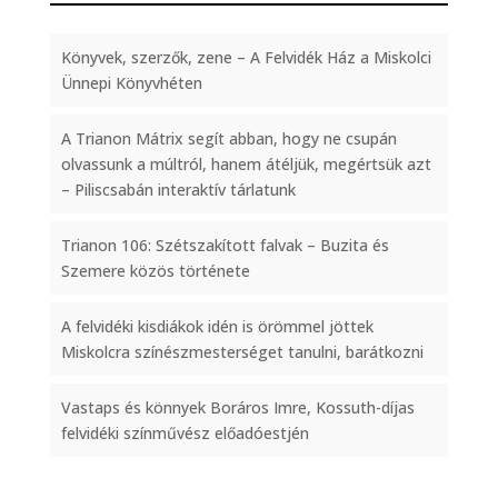
Könyvek, szerzők, zene – A Felvidék Ház a Miskolci
Ünnepi Könyvhéten
A Trianon Mátrix segít abban, hogy ne csupán
olvassunk a múltról, hanem átéljük, megértsük azt
– Piliscsabán interaktív tárlatunk
Trianon 106: Szétszakított falvak – Buzita és
Szemere közös története
A felvidéki kisdiákok idén is örömmel jöttek
Miskolcra színészmesterséget tanulni, barátkozni
Vastaps és könnyek Boráros Imre, Kossuth-díjas
felvidéki színművész előadóestjén