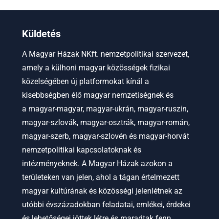
Küldetés
A Magyar Házak NKft. nemzetpolitikai szervezet,
amely a külhoni magyar közösségek fizikai
közelségében új platformokat kínál a
kisebbségben élő magyar nemzetiségnek és
a
magyar-magyar, magyar-ukrán, magyar-ruszin,
magyar-szlovák, magyar-osztrák, magyar-román,
magyar-szerb, magyar-szlovén és magyar-horvát
nemzetpolitikai kapcsolatoknak és
intézményeknek.
A Magyar Házak azokon a
területeken van jelen, ahol a tágan értelmezett
magyar kultúrának és közösségi jelenlétnek az
utóbbi évszázadokban feladatai, emlékei, érdekei
és lehetőségei jöttek létre és maradtak fenn