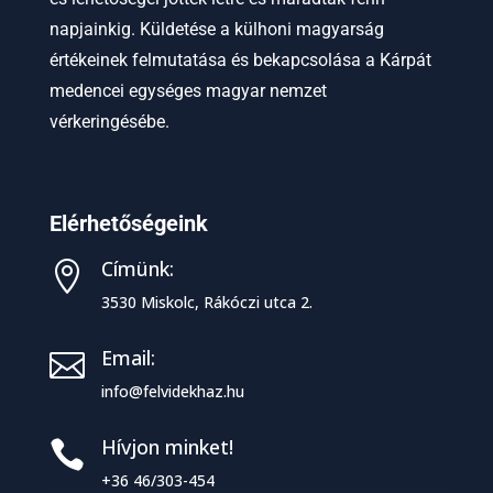
napjainkig. Küldetése a külhoni magyarság
értékeinek felmutatása és bekapcsolása a Kárpát
medencei egységes magyar nemzet
vérkeringésébe.
Elérhetőségeink
Címünk:

3530 Miskolc, Rákóczi utca 2.
Email:

info@felvidekhaz.hu
Hívjon minket!

+36 46/303-454