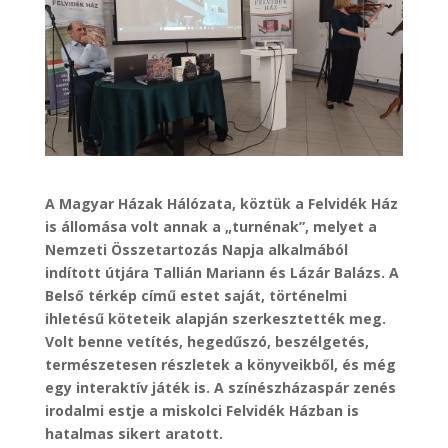
A Magyar Házak Hálózata, köztük a Felvidék Ház
is állomása volt annak a „turnénak”, melyet a
Nemzeti Összetartozás Napja alkalmából
indított útjára Tallián Mariann és Lázár Balázs. A
Belső térkép című estet saját, történelmi
ihletésű köteteik alapján szerkesztették meg.
Volt benne vetítés, hegedűszó, beszélgetés,
természetesen részletek a könyveikből, és még
egy interaktív játék is. A színészházaspár zenés
irodalmi estje a miskolci Felvidék Házban is
hatalmas sikert aratott.