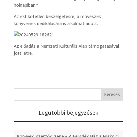
holnapiban.”
Az est kötetlen beszélgetésre, a művészek
könyveinek dedikálására is alkalmat adott.
Az előadás a Nemzeti Kulturális Alap támogatásával
jött létre.
Legutóbbi bejegyzések
Könyvek, szerzők, zene – A Felvidék Ház a Miskolci