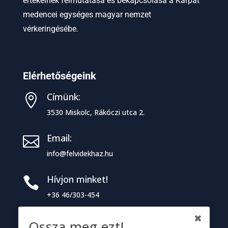
értékeinek felmutatása és bekapcsolása a Kárpát
medencei egységes magyar nemzet
vérkeringésébe.
Elérhetőségeink
Címünk:

3530 Miskolc, Rákóczi utca 2.
Email:

info@felvidekhaz.hu
Hívjon minket!

+36 46/303-454
Ossza meg ezt!
Információk