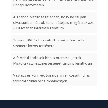
Ünnepi Könyvhéten
A Trianon Mátrix segít abban, hogy ne csupán
olvassunk a múltról, hanem átéljük, megértsük azt
– Piliscsabán interaktív tárlatunk
Trianon 106: Szétszakított falvak – Buzita és
Szemere közös története
A felvidéki kisdiákok idén is örömmel jöttek
Miskolcra színészmesterséget tanulni, barátkozni
Vastaps és könnyek Boráros Imre, Kossuth-díjas
felvidéki színművész előadóestjén