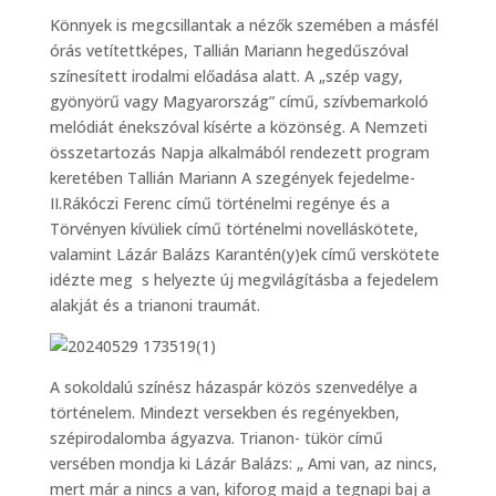
Könnyek is megcsillantak a nézők szemében a másfél
órás vetítettképes, Tallián Mariann hegedűszóval
színesített irodalmi előadása alatt. A „szép vagy,
gyönyörű vagy Magyarország” című, szívbemarkoló
melódiát énekszóval kísérte a közönség. A Nemzeti
összetartozás Napja alkalmából rendezett program
keretében Tallián Mariann A szegények fejedelme-
II.Rákóczi Ferenc című történelmi regénye és a
Törvényen kívüliek című történelmi novelláskötete,
valamint Lázár Balázs Karantén(y)ek című verskötete
idézte meg s helyezte új megvilágításba a fejedelem
alakját és a trianoni traumát.
A sokoldalú színész házaspár közös szenvedélye a
történelem. Mindezt versekben és regényekben,
szépirodalomba ágyazva. Trianon- tükör című
versében mondja ki Lázár Balázs: „ Ami van, az nincs,
mert már a nincs a van, kiforog majd a tegnapi baj a