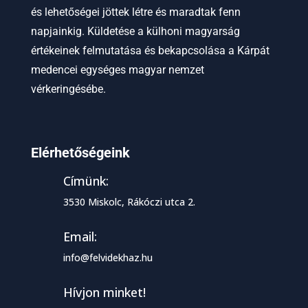
és lehetőségei jöttek létre és maradtak fenn
napjainkig. Küldetése a külhoni magyarság
értékeinek felmutatása és bekapcsolása a Kárpát
medencei egységes magyar nemzet
vérkeringésébe.
Elérhetőségeink
Címünk:
3530 Miskolc, Rákóczi utca 2.
Email:
info@felvidekhaz.hu
Hívjon minket!