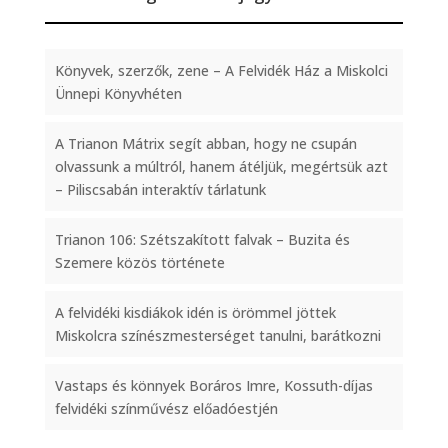
Könyvek, szerzők, zene – A Felvidék Ház a Miskolci
Ünnepi Könyvhéten
A Trianon Mátrix segít abban, hogy ne csupán
olvassunk a múltról, hanem átéljük, megértsük azt
– Piliscsabán interaktív tárlatunk
Trianon 106: Szétszakított falvak – Buzita és
Szemere közös története
A felvidéki kisdiákok idén is örömmel jöttek
Miskolcra színészmesterséget tanulni, barátkozni
Vastaps és könnyek Boráros Imre, Kossuth-díjas
felvidéki színművész előadóestjén