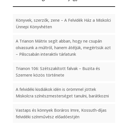
Könyvek, szerzők, zene – A Felvidék Ház a Miskolci
Ünnepi Könyvhéten
A Trianon Mátrix segít abban, hogy ne csupán
olvassunk a múltról, hanem átéljük, megértsük azt
– Piliscsabán interaktív tárlatunk
Trianon 106: Szétszakított falvak – Buzita és
Szemere közös története
A felvidéki kisdiákok idén is örömmel jöttek
Miskolcra színészmesterséget tanulni, barátkozni
Vastaps és könnyek Boráros Imre, Kossuth-díjas
felvidéki színművész előadóestjén