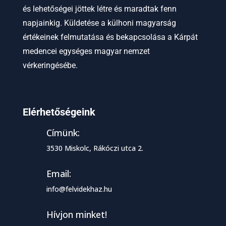
és lehetőségei jöttek létre és maradtak fenn
napjainkig. Küldetése a külhoni magyarság
értékeinek felmutatása és bekapcsolása a Kárpát
medencei egységes magyar nemzet
vérkeringésébe.
Elérhetőségeink
Címünk:
3530 Miskolc, Rákóczi utca 2.
Email:
info@felvidekhaz.hu
Hívjon minket!