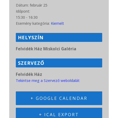
Dátum:
február 25
Időpont:
15:30 - 16:30
Esemény kategória:
Kiemelt
HELYSZÍN
Felvidék Ház Miskolci Galéria
SZERVEZŐ
Felvidék Ház
Tekintse meg a Szervező weboldalát
+ GOOGLE CALENDAR
+ ICAL EXPORT