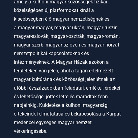
amely a külhoni magyar közösségek fizikai
közelségében új platformokat kínál a
kisebbségben élő magyar nemzetiségnek és
a
magyar-magyar, magyar-ukrán, magyar-ruszin,
magyar-szlovák, magyar-osztrák, magyar-román,
magyar-szerb, magyar-szlovén és magyar-horvát
nemzetpolitikai kapcsolatoknak és
intézményeknek.
A Magyar Házak azokon a
területeken van jelen, ahol a tágan értelmezett
magyar kultúrának és közösségi jelenlétnek az
utóbbi évszázadokban feladatai, emlékei, érdekei
és lehetőségei jöttek létre és maradtak fenn
napjainkig. Küldetése a külhoni magyarság
értékeinek felmutatása és bekapcsolása a Kárpát
medencei egységes magyar nemzet
vérkeringésébe.