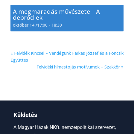
A megmaradás művészete – A
debrődiek
október 14 /17:00
-
18:30
«
Felvidék Kincsei – Vendégünk Farkas József és a Foncsik
Együttes
Felvidéki hímestojás motívumok – Szakkör
»
Küldetés
A Magyar Házak NKft. nemzetpolitikai szervezet,