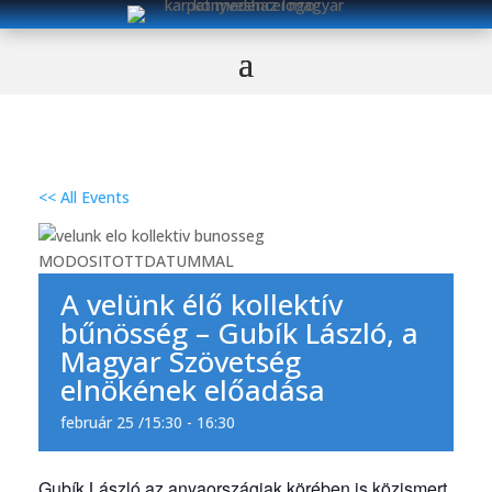
<< All Events
A velünk élő kollektív
bűnösség – Gubík László, a
Magyar Szövetség
elnökének előadása
február 25 /15:30
-
16:30
Gubík László az anyaországiak körében is közismert