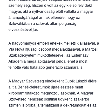
személyiség, hiszen ő volt az egyik első felvidéki
magyar, aki a nyilvánosság előtt vállalta a magyar
állampolgárságát annak ellenére, hogy ez
Szlovákiában a szlovák állampolgárság
elvesztésével jár.
A hagyományos emberi értékek melletti kiállásával, a
Via Nova ifjúsági csoport megalakításával, a Martosi
Szabadegyetem működtetésével, az Esterházy
Akadémia megalapításával példa lehet a most
felnőtté váló fiatalabb generáció számára is.
A Magyar Szövetség elnökeként Gubík László élére
állt a Beneš-dekrétumok újraélesztése miatt
kirobbant tiltakozó megmozdulásoknak. A Magyar
Szövetség nemcsak politikai ügyként, szakértői
szinten is próbálja tematizálni a dekrétumokat és az