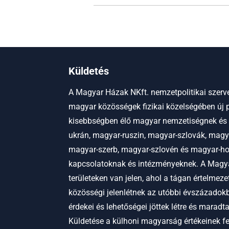
Küldetés
A Magyar Házak NKft. nemzetpolitikai szerve
magyar közösségek fizikai közelségében új p
kisebbségben élő magyar nemzetiségnek és
ukrán, magyar-ruszin, magyar-szlovák, magy
magyar-szerb, magyar-szlovén és magyar-hor
kapcsolatoknak és intézményeknek.
A Magya
területeken van jelen, ahol a tágan értelmez
közösségi jelenlétnek az utóbbi évszázadokb
érdekei és lehetőségei jöttek létre és maradt
Küldetése a külhoni magyarság értékeinek f