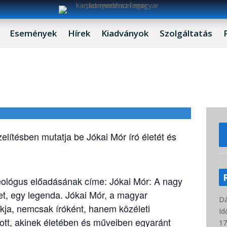
Események
Hírek
Kiadványok
Szolgáltatás
ékezés
elítésben mutatja be Jókai Mór író életét és
eológus előadásának címe: Jókai Mór: A nagy
t, egy legenda. Jókai Mór, a magyar
D
kja, nemcsak íróként, hanem közéleti
Id
ott, akinek életében és műveiben egyaránt
17