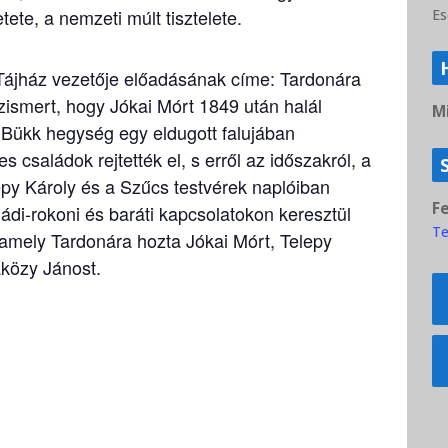
tete, a nemzeti múlt tisztelete.
Es
 Tájház vezetője előadásának címe: Tardonára
ismert, hogy Jókai Mórt 1849 után halál
Mi
a Bükk hegység egy eldugott falujában
 családok rejtették el, s erről az időszakról, a
py Károly és a Szűcs testvérek naplóiban
F
ádi-rokoni és baráti kapcsolatokon keresztül
Te
 amely Tardonára hozta Jókai Mórt, Telepy
aközy Jánost.