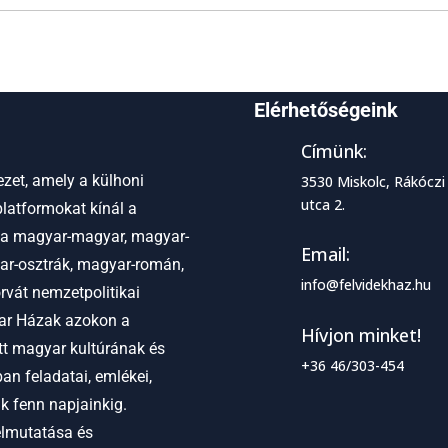
Elérhetőségeink
Címünk:
zet, amely a külhoni
3530 Miskolc, Rákóczi
utca 2.
latformokat kínál a
 a
magyar-magyar, magyar-
Email:
ar-osztrák, magyar-román,
info@felvidekhaz.hu
vát nemzetpolitikai
r Házak azokon a
Hívjon minket!
ett magyar kultúrának és
+36 46/303-454
an feladatai, emlékei,
ak fenn napjainkig.
elmutatása és