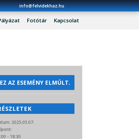
info@felvidekhaz.hu
Pályázat
Fotótár
Kapcsolat
EZ AZ ESEMÉNY ELMÚLT.
RÉSZLETEK
átum:
2025.05.07.
őpont:
:00 - 18:30