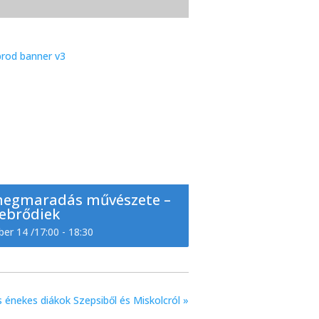
megmaradás művészete –
ebrődiek
ber 14 /17:00
-
18:30
 énekes diákok Szepsiből és Miskolcról
»