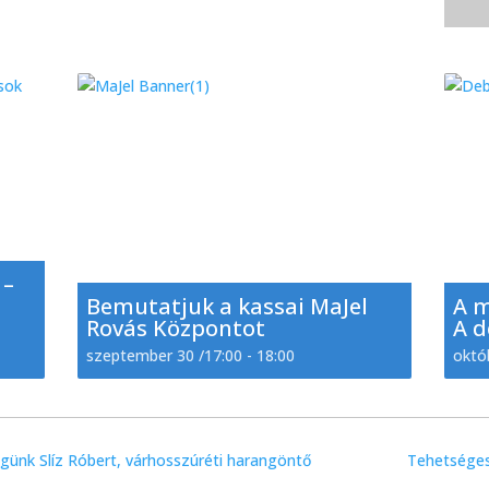
 –
Bemutatjuk a kassai MaJel
A 
Rovás Központot
A d
szeptember 30 /17:00
-
18:00
októ
nk Slíz Róbert, várhosszúréti harangöntő
Tehetséges