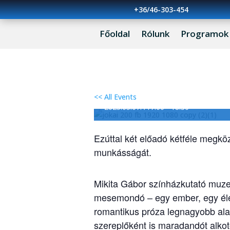
+36/46-303-454
Főoldal
Rólunk
Programok
Jókai 200 – Megeml
<< All Events
2025.05.07. /17:00
-
18:30
Ezúttal két előadó kétféle megköz
munkásságát.
Mikita Gábor színházkutató muz
mesemondó – egy ember, egy éle
romantikus próza legnagyobb ala
szereplőként is maradandót alkot