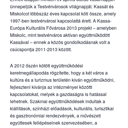
ünnepeljük a Testvérvárosok világnapját. Kassát és
Miskolcot többszáz éves kapcsolat köti össze, amely
1997-ben testvérvárosi kapcsolattá érett. A Kassa-
Európa Kulturális Fővárosa 2013 projekt – amelyben
Miskolc, mint testvérváros aktívan együttműködött
Kassával – ennek a közös gondolkodásnak volt a
csúcspontja 2011-2013 között.
A 2012 őszén kötött együttműködési
keretmegállapodás rögzítette, hogy a két város a
kultúra és a turizmus területén kíván együttműködni,
fejleszteni kívánja az intézményei közötti
kapcsolatokat, melyek a gazdaságra is hatással
lehetnek. Szakmai együttműködések indultak a
kiállítások, színházi előadások, kulturális, turisztikai
és gasztronómiai rendezvények, a művészeti
együttesek fellépéseinek szervezésében, a