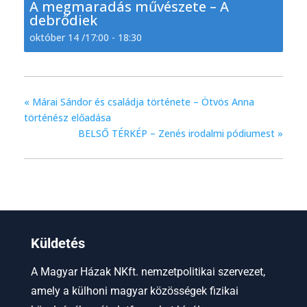
A megmaradás művészete – A
debrődiek
október 14 /17:00
-
18:30
«
Márai Sándor és családja története – Ötvös Anna
történész előadása
BELSŐ TÉRKÉP – Zenés irodalmi pódiumest
»
Küldetés
A Magyar Házak NKft. nemzetpolitikai szervezet,
amely a külhoni magyar közösségek fizikai