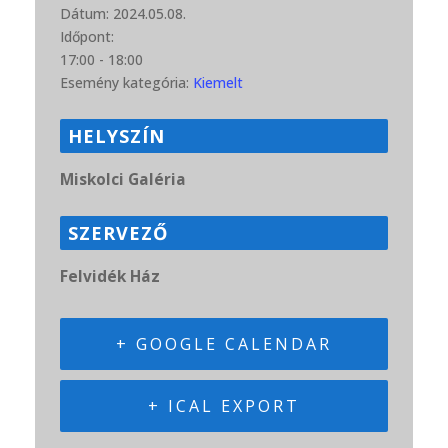
Dátum:
2024.05.08.
Időpont:
17:00 - 18:00
Esemény kategória:
Kiemelt
HELYSZÍN
Miskolci Galéria
SZERVEZŐ
Felvidék Ház
+ GOOGLE CALENDAR
+ ICAL EXPORT