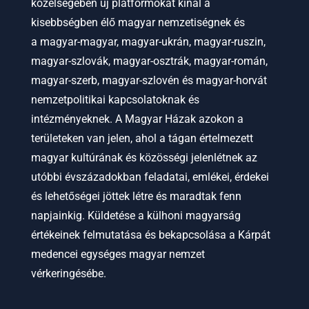
közelségében új platformokat kínál a
kisebbségben élő magyar nemzetiségnek és
a
magyar-magyar, magyar-ukrán, magyar-ruszin,
magyar-szlovák, magyar-osztrák, magyar-román,
magyar-szerb, magyar-szlovén és magyar-horvát
nemzetpolitikai kapcsolatoknak és
intézményeknek.
A Magyar Házak azokon a
területeken van jelen, ahol a tágan értelmezett
magyar kultúrának és közösségi jelenlétnek az
utóbbi évszázadokban feladatai, emlékei, érdekei
és lehetőségei jöttek létre és maradtak fenn
napjainkig. Küldetése a külhoni magyarság
értékeinek felmutatása és bekapcsolása a Kárpát
medencei egységes magyar nemzet
vérkeringésébe.