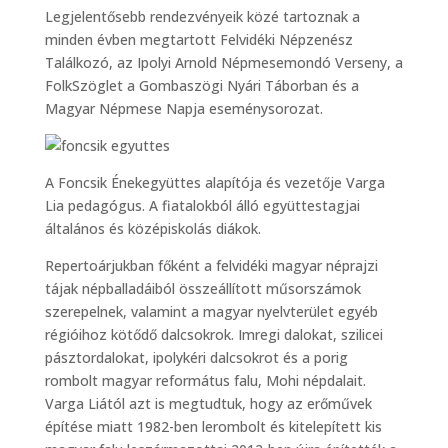
Legjelentősebb rendezvényeik közé tartoznak a
minden évben megtartott Felvidéki Népzenész
Találkozó, az Ipolyi Arnold Népmesemondó Verseny, a
FolkSzöglet a Gombaszögi Nyári Táborban és a
Magyar Népmese Napja eseménysorozat.
A Foncsik Énekegyüttes alapítója és vezetője Varga
Lia pedagógus. A fiatalokból álló együttestagjai
általános és középiskolás diákok.
Repertoárjukban főként a felvidéki magyar néprajzi
tájak népballadáiból összeállított műsorszámok
szerepelnek, valamint a magyar nyelvterület egyéb
régióihoz kötődő dalcsokrok. Imregi dalokat, szilicei
pásztordalokat, ipolykéri dalcsokrot és a porig
rombolt magyar református falu, Mohi népdalait.
Varga Liától azt is megtudtuk, hogy az erőművek
építése miatt 1982-ben lerombolt és kitelepített kis