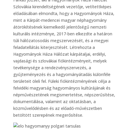
Szlovákia kirendeltségének vezetője, vetítettképes
előadásában elmondta, hogy a Hagyományok Háza,
mint a Kárpát-medencei magyar néphagyomány
átörökítésének kiemelkedő jelentőségű nemzeti
kulturális intézménye, 2017-ben elkezdte a határon
túli hálózatosodás megszervezését, és a megyei
feladatellátás kiterjesztését. Létrehozta a
Hagyományok Háza Hálózat kárpátaljai, erdélyi,
vajdasági és szlovákiai fiókintézményeit, melyek
tevékenysége a rendezvényszervezés, a
gyűjteményezés és a hagyományátadás különféle
területeit öleli fel. Füleki fiókintézményének célja a
felvidéki magyarság hagyományos kultúrájának és
népművészetének megismertetése, népszerűsítése,
dokumentálása, valamint az oktatásban, a
közművelődésben és az előadó-művészetben
betöltött szerepének megerősítése.