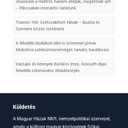
olvassunk a múltról, hanem átéljük, megértsük azt
– Piliscsabán interaktív tárlatunk
Trianon 106: Szétszakított falvak – Buzita és
Szemere közös története
A felvidéki kisdiákok idén is örömmel jöttek
Miskolcra színészmesterséget tanulni, barátkozni
Vastaps és könnyek Boráros Imre, Kossuth-díjas
felvidéki színművész előadóestjén
Küldetés
A Magyar Házak NKft. nemzetpolitikai szervezet,
amely a külhoni magyar közösségek fizikai