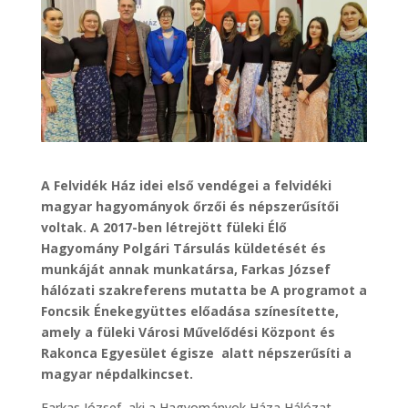
A Felvidék Ház idei első vendégei a felvidéki
magyar hagyományok őrzői és népszerűsítői
voltak. A 2017-ben létrejött füleki Élő
Hagyomány Polgári Társulás küldetését és
munkáját annak munkatársa, Farkas József
hálózati szakreferens mutatta be A programot a
Foncsik Énekegyüttes előadása színesítette,
amely a füleki Városi Művelődési Központ és
Rakonca Egyesület égisze alatt népszerűsíti a
magyar népdalkincset.
Farkas József, aki a Hagyományok Háza Hálózat