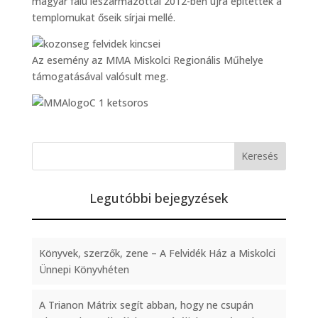
magyar falu leszármazottai 2012-ben újra építették a
templomukat őseik sírjai mellé.
Az esemény az MMA Miskolci Regionális Műhelye
támogatásával valósult meg.
Legutóbbi bejegyzések
Könyvek, szerzők, zene – A Felvidék Ház a Miskolci
Ünnepi Könyvhéten
A Trianon Mátrix segít abban, hogy ne csupán