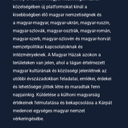
közelségében új platformokat kínál a
kisebbségben élő magyar nemzetiségnek és
a
magyar-magyar, magyar-ukrán, magyar-ruszin,
magyar-szlovák, magyar-osztrák, magyar-román,
magyar-szerb, magyar-szlovén és magyar-horvát
nemzetpolitikai kapcsolatoknak és
intézményeknek.
A Magyar Házak azokon a
területeken van jelen, ahol a tágan értelmezett
magyar kultúrának és közösségi jelenlétnek az
utóbbi évszázadokban feladatai, emlékei, érdekei
és lehetőségei jöttek létre és maradtak fenn
napjainkig. Küldetése a külhoni magyarság
értékeinek felmutatása és bekapcsolása a Kárpát
medencei egységes magyar nemzet
vérkeringésébe.