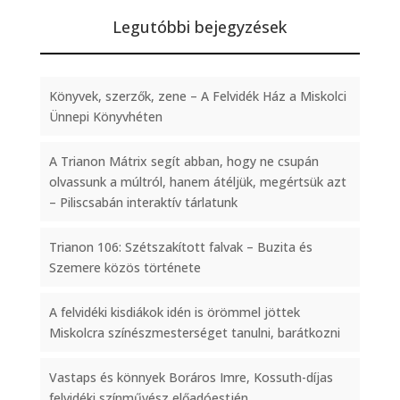
Legutóbbi bejegyzések
Könyvek, szerzők, zene – A Felvidék Ház a Miskolci
Ünnepi Könyvhéten
A Trianon Mátrix segít abban, hogy ne csupán
olvassunk a múltról, hanem átéljük, megértsük azt
– Piliscsabán interaktív tárlatunk
Trianon 106: Szétszakított falvak – Buzita és
Szemere közös története
A felvidéki kisdiákok idén is örömmel jöttek
Miskolcra színészmesterséget tanulni, barátkozni
Vastaps és könnyek Boráros Imre, Kossuth-díjas
felvidéki színművész előadóestjén