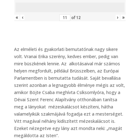
«
‹
›
»
of
12
Az elméleti és gyakorlati bemutatónak nagy sikere
volt. Vranai Erika szerény, kedves ember, pedig van
mire büszkének lennie. Az alkotásaival már számos
helyen megfordult, például Brüsszelben, az Európai
Parlamentben is bemutatta tudását. Saját bevallása
szerint azonban a legnagyobb élménye mégis az volt,
amikor Böjte Csaba meghívta Csíksomlyóra, hogy a
Dévai Szent Ferenc Alapítvány otthonában tanítsa
meg a lányokat mézeskalácsot készíteni, hátha
valamelyikük szakmájává fogadja ezt a mesterséget.
Vitt magával néhány kidíszített mézeskalácsot is.
Ezeket nézegetve egy lány azt mondta neki: „magát
megáldotta az Isten”.