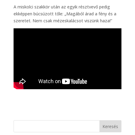
A miskolci szakkör után az egyik résztvevő pedig
ekképpen búcsúzott tőle: „Magából árad a fény és a
szeretet. Nem csak mézeskalácsot viszünk haza!”