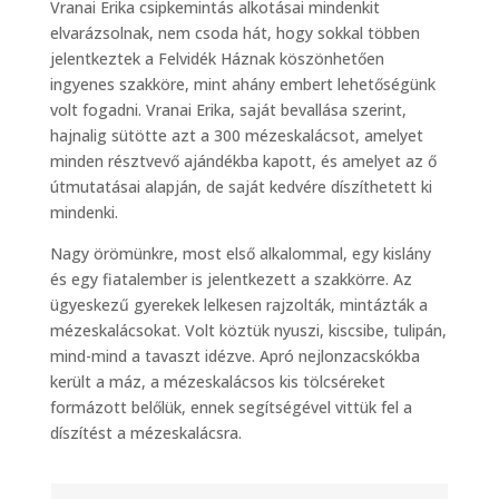
Vranai Erika csipkemintás alkotásai mindenkit
elvarázsolnak, nem csoda hát, hogy sokkal többen
jelentkeztek a Felvidék Háznak köszönhetően
ingyenes szakköre, mint ahány embert lehetőségünk
volt fogadni. Vranai Erika, saját bevallása szerint,
hajnalig sütötte azt a 300 mézeskalácsot, amelyet
minden résztvevő ajándékba kapott, és amelyet az ő
útmutatásai alapján, de saját kedvére díszíthetett ki
mindenki.
Nagy örömünkre, most első alkalommal, egy kislány
és egy fiatalember is jelentkezett a szakkörre. Az
ügyeskezű gyerekek lelkesen rajzolták, mintázták a
mézeskalácsokat. Volt köztük nyuszi, kiscsibe, tulipán,
mind-mind a tavaszt idézve. Apró nejlonzacskókba
került a máz, a mézeskalácsos kis tölcséreket
formázott belőlük, ennek segítségével vittük fel a
díszítést a mézeskalácsra.