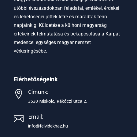
utóbbi évszázadokban feladatai, emlékei, érdekei
és lehetőségei jöttek létre és maradtak fenn
napjainkig. Küldetése a külhoni magyarság
értékeinek felmutatása és bekapcsolása a Kárpát
medencei egységes magyar nemzet
vérkeringésébe.
Elérhetőségeink
Címünk:

3530 Miskolc, Rákóczi utca 2.
Email:

info@felvidekhaz.hu