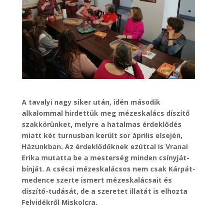
A tavalyi nagy siker után, idén második
alkalommal hirdettük meg mézeskalács díszítő
szakkörünket, melyre a hatalmas érdeklődés
miatt két turnusban került sor április elsején,
Házunkban. Az érdeklődőknek ezúttal is Vranai
Erika mutatta be a mesterség minden csínyját-
bínját. A csécsi mézeskalácsos nem csak Kárpát-
medence szerte ismert mézeskalácsait és
díszítő-tudását, de a szeretet illatát is elhozta
Felvidékről Miskolcra.