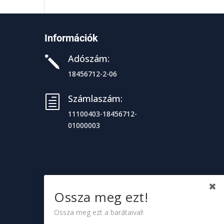
Információk
Adószám:
j
18456712-2-06
Számlaszám:
h
11100403-18456712-
01000003
Ossza meg ezt!
Ossza meg ezt a barátaival!