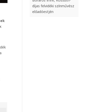
Boráros Imre, Kossuth-
díjas felvidéki színművész
előadóestjén
nek
k
idék
a
t