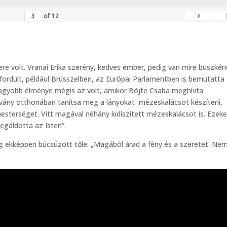
›
of
12
ere volt. Vranai Erika szerény, kedves ember, pedig van mire büszké
fordult, például Brüsszelben, az Európai Parlamentben is bemutatta
gnagyobb élménye mégis az volt, amikor Böjte Csaba meghívta
tvány otthonában tanítsa meg a lányokat mézeskalácsot készíteni,
sterséget. Vitt magával néhány kidíszített mézeskalácsot is. Ezeke
gáldotta az Isten”.
ig ekképpen búcsúzott tőle: „Magából árad a fény és a szeretet. Ne