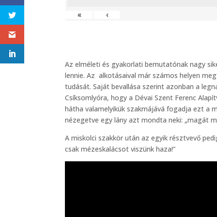
«
‹
Az elméleti és gyakorlati bemutatónak nagy sik
lennie. Az alkotásaival már számos helyen meg
tudását. Saját bevallása szerint azonban a le
Csíksomlyóra, hogy a Dévai Szent Ferenc Alapí
hátha valamelyikük szakmájává fogadja ezt a me
nézegetve egy lány azt mondta neki: „magát me
A miskolci szakkör után az egyik résztvevő ped
csak mézeskalácsot viszünk haza!”