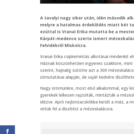
A tavalyi nagy siker után, idén második a
melyre a hatalmas érdeklődés miatt két tu
ezúttal is Vranai Erika mutatta be a mest
Kárpát-medence szerte ismert mézeskalácsai
Felvidékről Miskolcra.
Vranai Erika csipkemintás alkotásai mindenkit e
Háznak köszönhetően ingyenes szakköre, mint ah
szerint, hajnalig sütötte azt a 300 mézeskalác
útmutatásai alapján, de saját kedvére díszíthete
Nagy örömünkre, most első alkalommal, egy kisl
gyerekek lelkesen rajzolták, mintázták a mézesk
idézve. Apró nejlonzacskókba került a máz, a m
vittük fel a díszítést a mézeskalácsra.