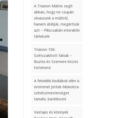
A Trianon Mátrix segít
abban, hogy ne csupán
olvassunk a múltról,
hanem átéljük, megértsük
azt – Piliscsabán interaktív
tárlatunk
Trianon 106:
Szétszakított falvak –
Buzita és Szemere közös
története
A felvidéki kisdiákok idén is
örömmel jöttek Miskolcra
színészmesterséget
tanulni, barátkozni
Vastaps és könnyek