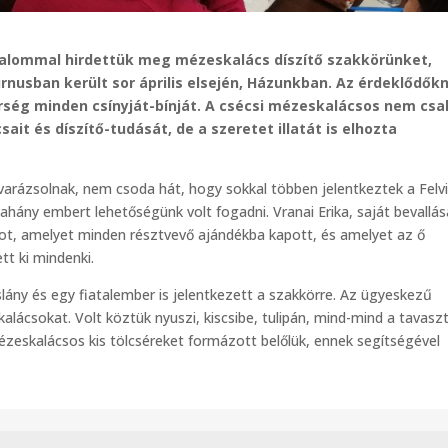
lkalommal hirdettük meg mézeskalács díszítő szakkörünket,
rnusban került sor április elsején, Házunkban. Az érdeklődők
erség minden csínyját-bínját. A csécsi mézeskalácsos nem csa
t és díszítő-tudását, de a szeretet illatát is elhozta
lvarázsolnak, nem csoda hát, hogy sokkal többen jelentkeztek a Felv
ány embert lehetőségünk volt fogadni. Vranai Erika, saját bevallás
sot, amelyet minden résztvevő ajándékba kapott, és amelyet az ő
tt ki mindenki.
ány és egy fiatalember is jelentkezett a szakkörre. Az ügyeskezű
alácsokat. Volt köztük nyuszi, kiscsibe, tulipán, mind-mind a tavasz
ézeskalácsos kis tölcséreket formázott belőlük, ennek segítségével