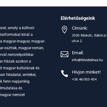
Elérhetőségeink
Címünk:
zet, amely a külhoni

latformokat kínál a
3530 Miskolc, Rákóczi
utca 2.
 a
magyar-magyar, magyar-
ar-osztrák, magyar-román,
Email:

vát nemzetpolitikai
info@felvidekhaz.hu
r Házak azokon a
ett magyar kultúrának és
Hívjon minket!

an feladatai, emlékei,
+36 46/303-454
ak fenn napjainkig.
elmutatása és
 magyar nemzet