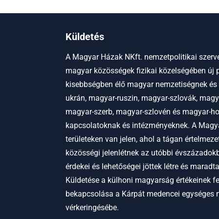
Küldetés
A Magyar Házak NKft. nemzetpolitikai szerve
magyar közösségek fizikai közelségében új p
kisebbségben élő magyar nemzetiségnek és
ukrán, magyar-ruszin, magyar-szlovák, magy
magyar-szerb, magyar-szlovén és magyar-hor
kapcsolatoknak és intézményeknek.
A Magya
területeken van jelen, ahol a tágan értelmez
közösségi jelenlétnek az utóbbi évszázadokb
érdekei és lehetőségei jöttek létre és maradt
Küldetése a külhoni magyarság értékeinek f
bekapcsolása a Kárpát medencei egységes
vérkeringésébe.