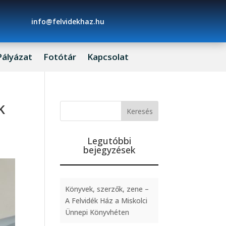
info@felvidekhaz.hu
Pályázat
Fotótár
Kapcsolat
k
Legutóbbi
bejegyzések
Könyvek, szerzők, zene –
A Felvidék Ház a Miskolci
Ünnepi Könyvhéten