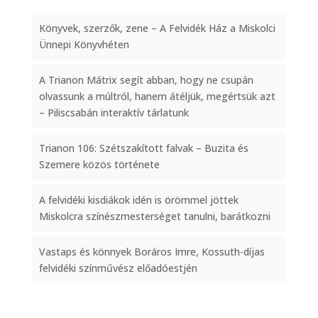
Könyvek, szerzők, zene – A Felvidék Ház a Miskolci
Ünnepi Könyvhéten
A Trianon Mátrix segít abban, hogy ne csupán
olvassunk a múltról, hanem átéljük, megértsük azt
– Piliscsabán interaktív tárlatunk
Trianon 106: Szétszakított falvak – Buzita és
Szemere közös története
A felvidéki kisdiákok idén is örömmel jöttek
Miskolcra színészmesterséget tanulni, barátkozni
Vastaps és könnyek Boráros Imre, Kossuth-díjas
felvidéki színművész előadóestjén