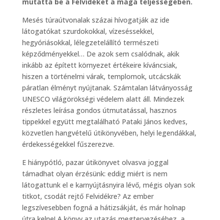
mutatta be a Felvidéket a maga teljességében.
Mesés túraútvonalak százai hívogatják az ide
látogatókat szurdokokkal, vízeséssekkel,
hegyóriásokkal, lélegzetelállító természeti
képződményekkel… De azok sem csalódnak, akik
inkább az épített környezet értékeire kíváncsiak,
hiszen a történelmi várak, templomok, utcácskák
páratlan élményt nyújtanak. Számtalan látványosság
UNESCO világörökségi védelem alatt áll. Mindezek
részletes leírása gondos útmutatással, hasznos
tippekkel együtt megtalálható Pataki János kedves,
közvetlen hangvételű útikönyvében, helyi legendákkal,
érdekességekkel fűszerezve.
E hiánypótló, pazar útikönyvet olvasva joggal
támadhat olyan érzésünk: eddig miért is nem
látogattunk el e karnyújtásnyira lévő, mégis olyan sok
titkot, csodát rejtő Felvidékre? Az ember
legszívesebben fogná a hátizsákját, és már holnap
útra kelne! A könyv az utazás megtervezéséhez, a