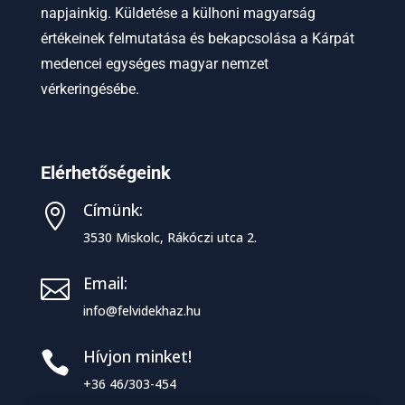
napjainkig. Küldetése a külhoni magyarság
értékeinek felmutatása és bekapcsolása a Kárpát
medencei egységes magyar nemzet
vérkeringésébe.
Elérhetőségeink
Címünk:

3530 Miskolc, Rákóczi utca 2.
Email:

info@felvidekhaz.hu
Hívjon minket!

+36 46/303-454