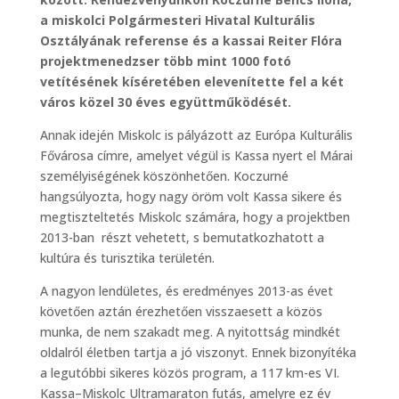
a miskolci Polgármesteri Hivatal Kulturális
Osztályának referense és a kassai Reiter Flóra
projektmenedzser több mint 1000 fotó
vetítésének kíséretében elevenítette fel a két
város közel 30 éves együttműködését.
Annak idején Miskolc is pályázott az Európa Kulturális
Fővárosa címre, amelyet végül is Kassa nyert el Márai
személyiségének köszönhetően. Koczurné
hangsúlyozta, hogy nagy öröm volt Kassa sikere és
megtiszteltetés Miskolc számára, hogy a projektben
2013-ban részt vehetett, s bemutatkozhatott a
kultúra és turisztika területén.
A nagyon lendületes, és eredményes 2013-as évet
követően aztán érezhetően visszaesett a közös
munka, de nem szakadt meg. A nyitottság mindkét
oldalról életben tartja a jó viszonyt. Ennek bizonyítéka
a legutóbbi sikeres közös program, a 117 km-es VI.
Kassa–Miskolc Ultramaraton futás, amelyre ez év