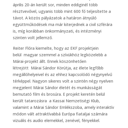
április 20-án került sor, minden eddiginél több
résztvevővel, ugyanis több mint 600 fő teljesítette a
távot. A közös pályázatok a határon átnyúló
együttműködések ma már kiterjednek a civil szférára
is, míg korábban önkormányzati, és intézményi
szinten volt jellemző.
Reiter Flóra kiemelte, hogy az EKF projektjein
belül magyar szemmel a szívükhöz legközelebb a
Márai-projekt állt. Ennek köszönhetően
létrejött Márai Sándor Körútja, az élete legfőbb
megállóhelyeivel és az ehhez kapcsolódó négynyelvű
térképpel. Nagyon sikeres volt a szintén négy nyelven
megjelent Márai Sándor életét és munkásságát
bemutató film és brosúra. E projekt keretén belül
került tatarozásra a Kassai Nemzetiségi Klub,
valamint a Márai Sándor Emlékszoba, amely interaktív
módon vált attraktívabbá Európa fiataljai számára
vizuális és audio elemekkel, zenével, fényekkel.