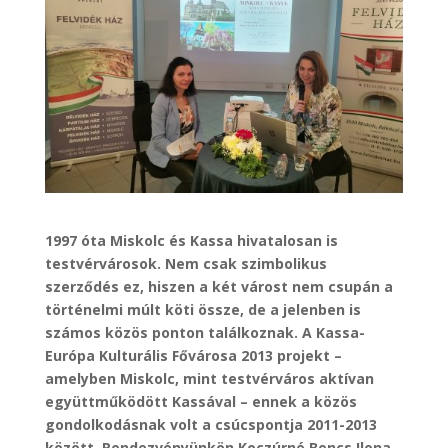
1997 óta Miskolc és Kassa hivatalosan is
testvérvárosok. Nem csak szimbolikus
szerződés ez, hiszen a két várost nem csupán a
történelmi múlt köti össze, de a jelenben is
számos közös ponton találkoznak. A Kassa-
Európa Kulturális Fővárosa 2013 projekt –
amelyben Miskolc, mint testvérváros aktívan
együttműködött Kassával – ennek a közös
gondolkodásnak volt a csúcspontja 2011-2013
között. Rendezvényünkön Koczúrné Bencs Ilona,