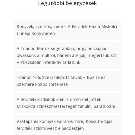
Legutóbbi bejegyzések
Könyvek, szerzők, zene – A Felvidék Ház a Miskolci
Ünnepi Könyvhéten
A Trianon Mátrix segít abban, hogy ne csupán
olvassunk a múltról, hanem átéljük, megértsük azt
– Piliscsabán interaktív tárlatunk
Trianon 106: Szétszakított falvak – Buzita és
Szemere közös története
A felvidéki kisdiákok idén is örömmel jöttek
Miskolcra színészmesterséget tanulni, barátkozni
Vastaps és könnyek Boráros Imre, Kossuth-díjas
felvidéki színművész előadóestjén