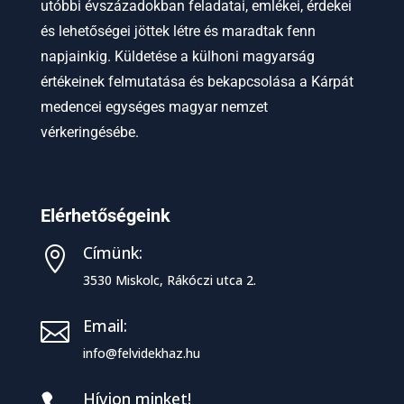
utóbbi évszázadokban feladatai, emlékei, érdekei
és lehetőségei jöttek létre és maradtak fenn
napjainkig. Küldetése a külhoni magyarság
értékeinek felmutatása és bekapcsolása a Kárpát
medencei egységes magyar nemzet
vérkeringésébe.
Elérhetőségeink
Címünk:

3530 Miskolc, Rákóczi utca 2.
Email:

info@felvidekhaz.hu
Hívjon minket!