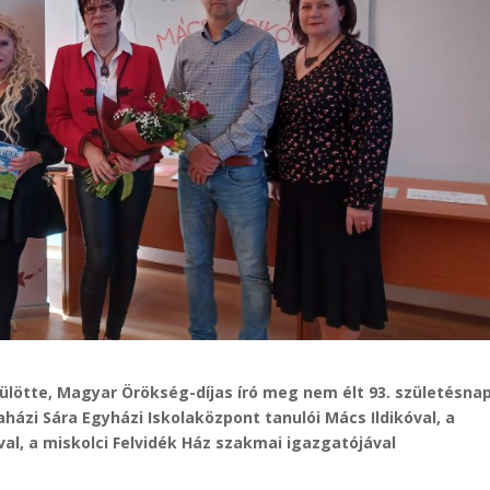
zülötte, Magyar Örökség-díjas író meg nem élt 93. születésna
aházi Sára Egyházi Iskolaközpont tanulói Mács Ildikóval, a
val, a miskolci Felvidék Ház szakmai igazgatójával