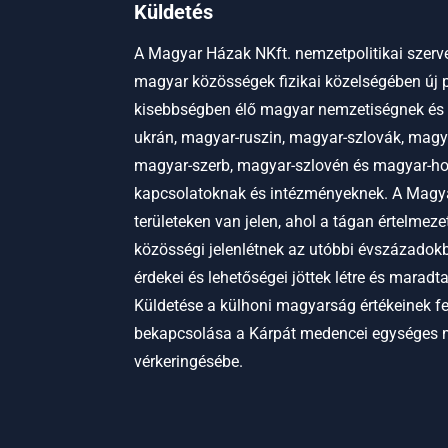
Küldetés
A Magyar Házak NKft. nemzetpolitikai szerve
magyar közösségek fizikai közelségében új p
kisebbségben élő magyar nemzetiségnek és
ukrán, magyar-ruszin, magyar-szlovák, magy
magyar-szerb, magyar-szlovén és magyar-hor
kapcsolatoknak és intézményeknek.
A Magya
területeken van jelen, ahol a tágan értelmez
közösségi jelenlétnek az utóbbi évszázadokb
érdekei és lehetőségei jöttek létre és maradt
Küldetése a külhoni magyarság értékeinek f
bekapcsolása a Kárpát medencei egységes
vérkeringésébe.