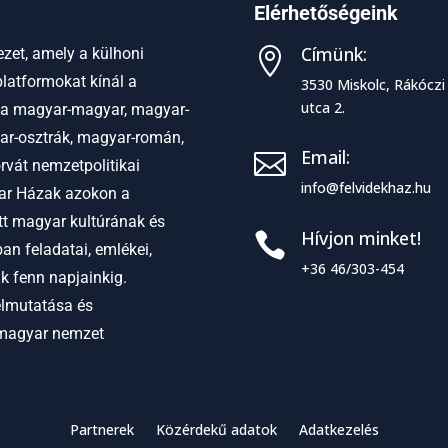
Elérhetőségeink
Címünk:
zet, amely a külhoni

latformokat kínál a
3530 Miskolc, Rákóczi
utca 2.
 a
magyar-magyar, magyar-
ar-osztrák, magyar-román,
Email:

vát nemzetpolitikai
info@felvidekhaz.hu
r Házak azokon a
ett magyar kultúrának és
Hívjon minket!

an feladatai, emlékei,
+36 46/303-454
ak fenn napjainkig.
elmutatása és
 magyar nemzet
Partnerek
Közérdekű adatok
Adatkezelés