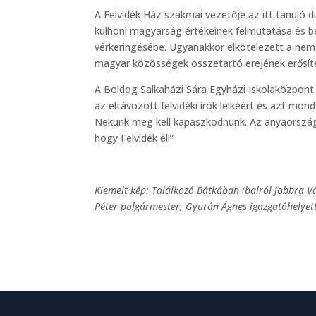
A Felvidék Ház szakmai vezetője az itt tanuló
külhoni magyarság értékeinek felmutatása és
vérkeringésébe. Ugyanakkor elkötelezett a nem
magyar közösségek összetartó erejének erősítés
A Boldog Salkaházi Sára Egyházi Iskolaközpon
az eltávozott felvidéki írók lelkéért és azt mondt
Nekünk meg kell kapaszkodnunk. Az anyaország
hogy Felvidék él!”
Kiemelt kép: Találkozó Bátkában (balról jobbra Vá
Péter polgármester, Gyurán Ágnes igazgatóhelyett