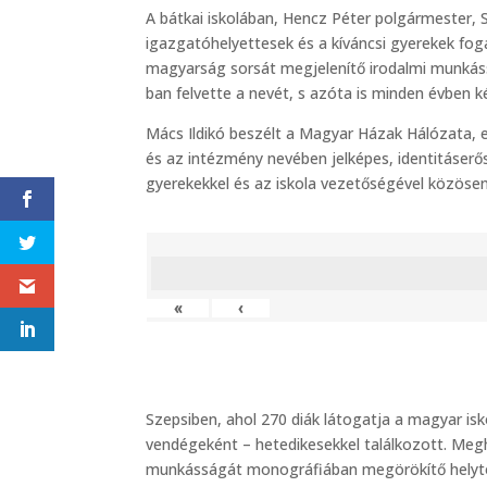
A bátkai iskolában, Hencz Péter polgármester, 
igazgatóhelyettesek és a kíváncsi gyerekek fog
magyarság sorsát megjelenítő irodalmi munkássá
ban felvette a nevét, s azóta is minden évben 
Mács Ildikó beszélt a Magyar Házak Hálózata, ez
és az intézmény nevében jelképes, identitáserős
gyerekekkel és az iskola vezetőségével közöse
«
‹
Szepsiben, ahol 270 diák látogatja a magyar isko
vendégeként – hetedikesekkel találkozott. Megh
munkásságát monográfiában megörökítő helytö