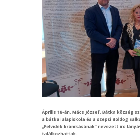
Április 18-án, Mács József, Bátka község s
a bátkai alapiskola és a szepsi Boldog Salk
„Felvidék krónikásának” nevezett író lányá
találkozhattak.