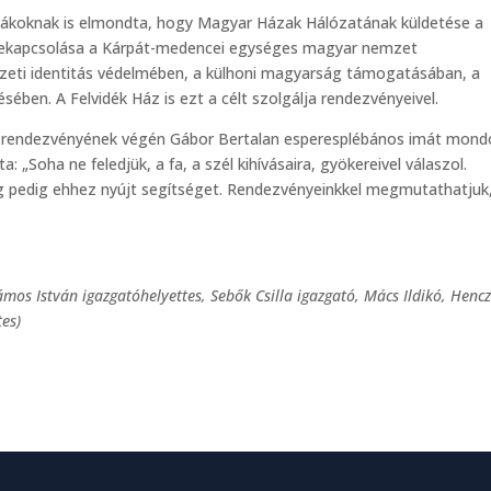
 diákoknak is elmondta, hogy Magyar Házak Hálózatának küldetése a
 bekapcsolása a Kárpát-medencei egységes magyar nemzet
zeti identitás védelmében, a külhoni magyarság támogatásában, a
ében. A Felvidék Ház is ezt a célt szolgálja rendezvényeivel.
t rendezvényének végén Gábor Bertalan esperesplébános imát mond
a: „Soha ne feledjük, a fa, a szél kihívásaira, gyökereivel válaszol.
 pedig ehhez nyújt segítséget. Rendezvényeinkkel megmutathatjuk
mos István igazgatóhelyettes, Sebők Csilla igazgató, Mács Ildikó, Henc
es)