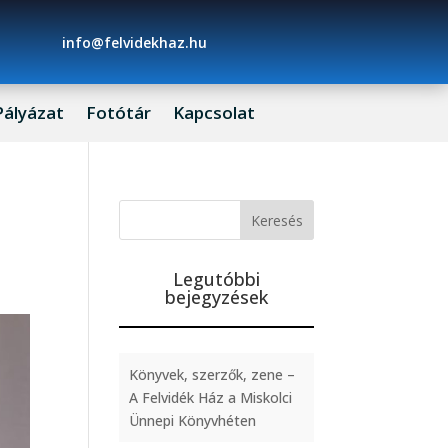
info@felvidekhaz.hu
Pályázat
Fotótár
Kapcsolat
Legutóbbi
bejegyzések
Könyvek, szerzők, zene –
A Felvidék Ház a Miskolci
Ünnepi Könyvhéten