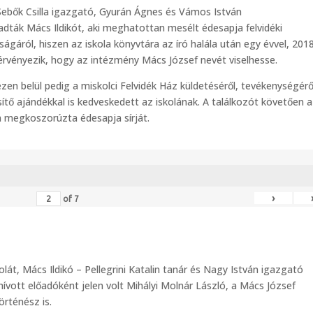
Sebők Csilla igazgató, Gyurán Ágnes és Vámos István
adták Mács Ildikót, aki meghatottan mesélt édesapja felvidéki
gáról, hiszen az iskola könyvtára az író halála után egy évvel, 201
kérvényezik, hogy az intézmény Mács József nevét viselhesse.
en belül pedig a miskolci Felvidék Ház küldetéséről, tevékenységéről
ítő ajándékkal is kedveskedett az iskolának. A találkozót követően a
n megkoszorúzta édesapja sírját.
›
of
7
lát, Mács Ildikó – Pellegrini Katalin tanár és Nagy István igazgató
ívott előadóként jelen volt Mihályi Molnár László, a Mács József
rténész is.