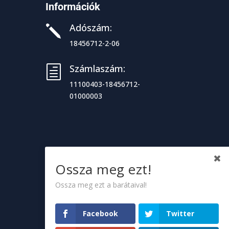
Információk
Adószám:
j
18456712-2-06
Számlaszám:
h
11100403-18456712-
01000003
Ossza meg ezt!
Ossza meg ezt a barátaival!
Facebook
Twitter