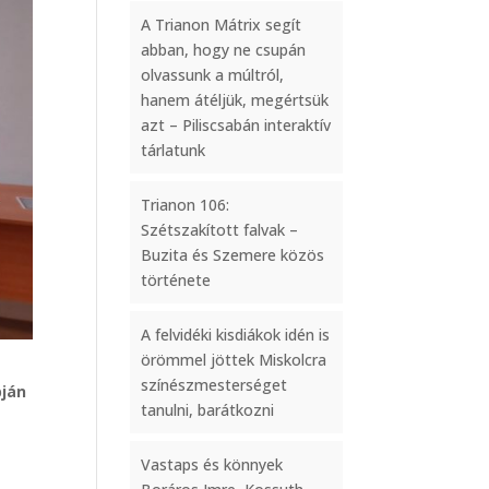
A Trianon Mátrix segít
abban, hogy ne csupán
olvassunk a múltról,
hanem átéljük, megértsük
azt – Piliscsabán interaktív
tárlatunk
Trianon 106:
Szétszakított falvak –
Buzita és Szemere közös
története
A felvidéki kisdiákok idén is
örömmel jöttek Miskolcra
színészmesterséget
pján
tanulni, barátkozni
Vastaps és könnyek