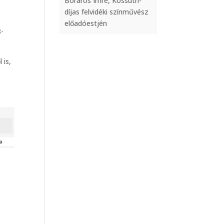
Boráros Imre, Kossuth-
díjas felvidéki színművész
előadóestjén
8-
 is,
»