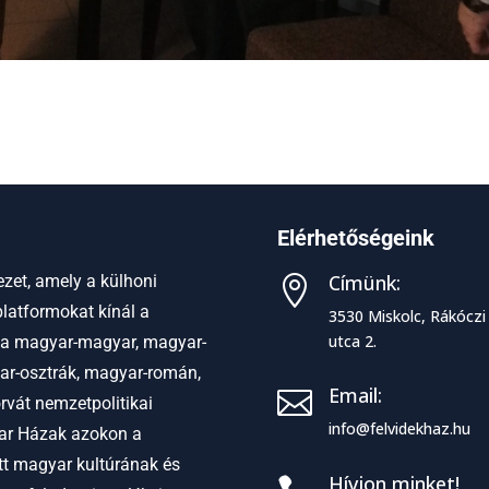
Elérhetőségeink
Címünk:
zet, amely a külhoni

latformokat kínál a
3530 Miskolc, Rákóczi
utca 2.
 a
magyar-magyar, magyar-
ar-osztrák, magyar-román,
Email:

vát nemzetpolitikai
info@felvidekhaz.hu
r Házak azokon a
ett magyar kultúrának és
Hívjon minket!