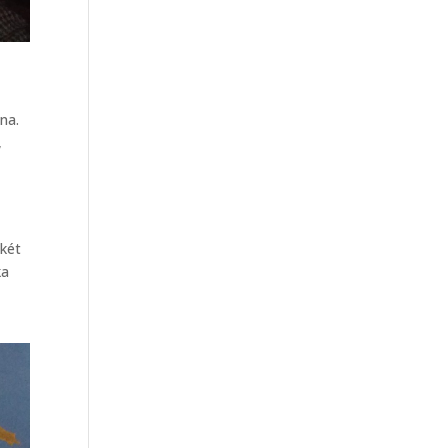
na.
,
 két
ka