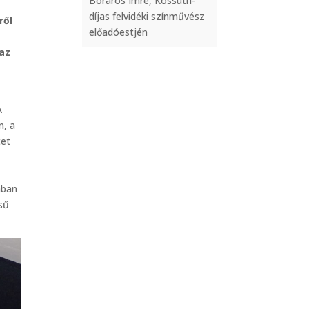
Boráros Imre, Kossuth-
díjas felvidéki színművész
ről
előadóestjén
 az
A
n, a
tet
ában
sű