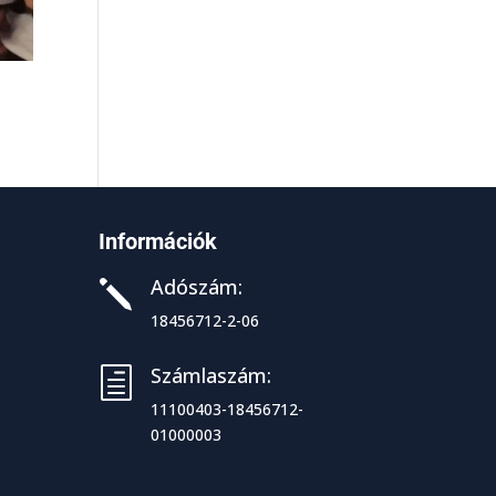
Információk
Adószám:
j
18456712-2-06
Számlaszám:
h
11100403-18456712-
01000003