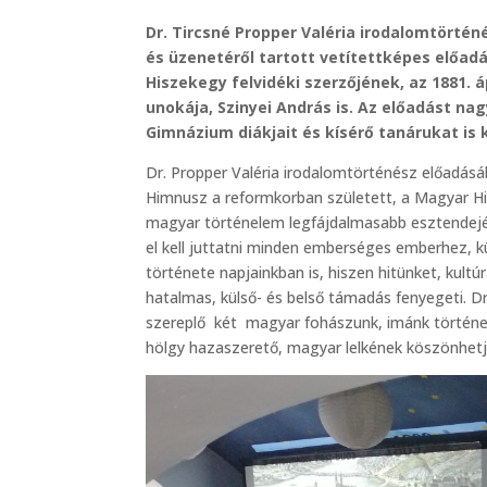
Dr. Tircsné Propper Valéria irodalomtörtén
és üzenetéről tartott vetítettképes előad
Hiszekegy felvidéki szerzőjének, az 1881. 
unokája, Szinyei András is. Az előadást na
Gimnázium diákjait és kísérő tanárukat is
Dr. Propper Valéria irodalomtörténész előadásá
Himnusz a reformkorban született, a Magyar His
magyar történelem legfájdalmasabb esztendej
el kell juttatni minden emberséges emberhez, k
története napjainkban is, hiszen hitünket, kul
hatalmas, külső- és belső támadás fenyegeti. Dr
szereplő két magyar fohászunk, imánk történet
hölgy hazaszerető, magyar lelkének köszönhetjü