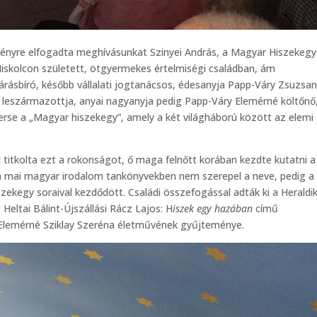
ényre elfogadta meghívásunkat Szinyei András, a Magyar Hiszekegy
 Miskolcon született, ötgyermekes értelmiségi családban, ám
járásbíró, később vállalati jogtanácsos, édesanyja Papp-Váry Zsuzsan
ú leszármazottja, anyai nagyanyja pedig Papp-Váry Elemérné költőnő
erse a „Magyar hiszekegy”, amely a két világháború között az elemi
titkolta ezt a rokonságot, ő maga felnőtt korában kezdte kutatni a
 a mai magyar irodalom tankönyvekben nem szerepel a neve, pedig a
ekegy soraival kezdődött. Családi összefogással adták ki a Heraldi
ltai Bálint-Újszállási Rácz Lajos: H
iszek egy hazában
című
y Elemérné Sziklay Szeréna életművének gyűjteménye.