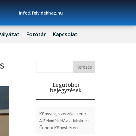
info@felvidekhaz.hu
Pályázat
Fotótár
Kapcsolat
is
Legutóbbi
bejegyzések
Könyvek, szerzők, zene –
A Felvidék Ház a Miskolci
Ünnepi Könyvhéten