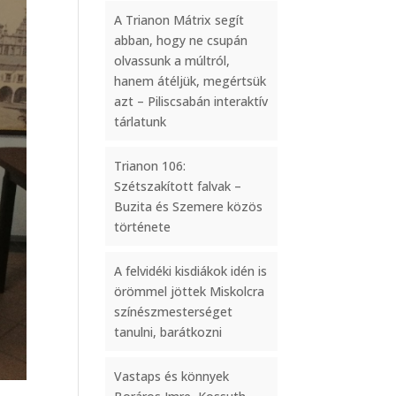
A Trianon Mátrix segít
abban, hogy ne csupán
olvassunk a múltról,
hanem átéljük, megértsük
azt – Piliscsabán interaktív
tárlatunk
Trianon 106:
Szétszakított falvak –
Buzita és Szemere közös
története
A felvidéki kisdiákok idén is
örömmel jöttek Miskolcra
színészmesterséget
tanulni, barátkozni
Vastaps és könnyek