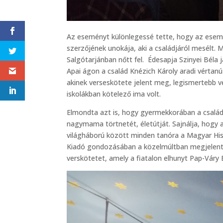
Az eseményt különlegessé tette, hogy az esem
szerzőjének unokája, aki a családjáról mesélt.
Salgótarjánban nőtt fel. Édesapja Szinyei Béla 
Apai ágon a család Knézich Károly aradi vértan
akinek verseskötete jelent meg, legismertebb v
iskolákban kötelező ima volt.
Elmondta azt is, hogy gyermekkorában a család 
nagymama törtnetét, életútját. Sajnálja, hogy
világháború között minden tanóra a Magyar Hisz
Kiadó gondozásában a közelmúltban megjelent He
verskötetet, amely a fiatalon elhunyt Pap-Vár