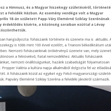
ész a Himnusz, és a Magyar hiszekegy születéséről, történeté
ást a Felvidék Házban. Az esemény vendége volt a Magyar
április 18-án született Papp-Váry Elemérné Sziklay Szerénának
gy érdeklődés kísérte, a közönség soraiban ezúttal a Lévay
 köszönthettük.
ban hangsúlyozta: fohászaink története és üzenete ma is aktuális. 
zekegy is több mint 100 évvel ezelőtt, a Trianoni békediktátum utá
ében. Nemzeti fohászainknak örökérvényű üzenete van, mely üzene
ülönösen a felnövekvő, fiatal nemzedékhez. Aktuális fohászaink
túránkat, nemzeti önállóságunkat, hazánk szabadságát folyamatosan
. Propper Valéria a kultúra napja alkalmából dolgozta fel az előadás
ét. A fohászaink közül az egyiket egy Felső-magyarországi születé
k. Papváry Elemérné Sziklay Szeréna a felvidéki Jánokról származik.