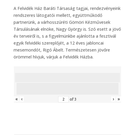
A Felvidék Ház Baráti Társaság tagjai, rendezvényeink
rendszeres látogatói mellett, együttműködő
partnerünk, a várhosszúréti Gömöri Kézművesek
Társulásának elnöke, Nagy György is. Szó esett a jövő
év terveiről is, s a figyelmünkbe ajánlotta a fesztivál
egyik felvidéki szereplőjét, a 12 éves jabloncai
mesemondót, Rigó Ábelt. Természetesen jövőre
örömmel hívjuk, várjuk a Felvidék Házba.
«
‹
›
»
of
3