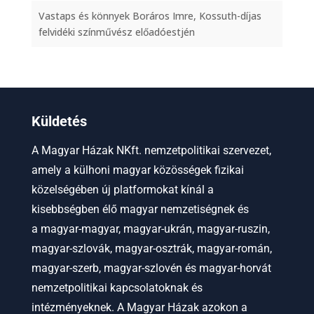
Vastaps és könnyek Boráros Imre, Kossuth-díjas
felvidéki színművész előadóestjén
Küldetés
A Magyar Házak NKft. nemzetpolitikai szervezet,
amely a külhoni magyar közösségek fizikai
közelségében új platformokat kínál a
kisebbségben élő magyar nemzetiségnek és
a
magyar-magyar, magyar-ukrán, magyar-ruszin,
magyar-szlovák, magyar-osztrák, magyar-román,
magyar-szerb, magyar-szlovén és magyar-horvát
nemzetpolitikai kapcsolatoknak és
intézményeknek.
A Magyar Házak azokon a