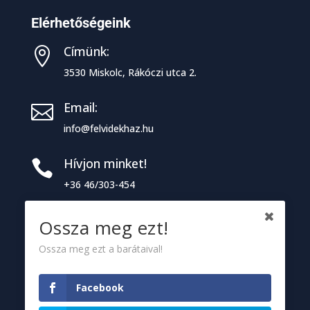
Elérhetőségeink
Címünk:

3530 Miskolc, Rákóczi utca 2.
Email:

info@felvidekhaz.hu
Hívjon minket!

+36 46/303-454
Ossza meg ezt!
Információk
Ossza meg ezt a barátaival!
Adószám:
j
18456712-2-06
Facebook