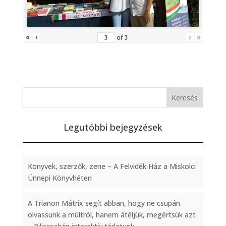
«
‹
›
»
of
3
Legutóbbi bejegyzések
Könyvek, szerzők, zene – A Felvidék Ház a Miskolci
Ünnepi Könyvhéten
A Trianon Mátrix segít abban, hogy ne csupán
olvassunk a múltról, hanem átéljük, megértsük azt