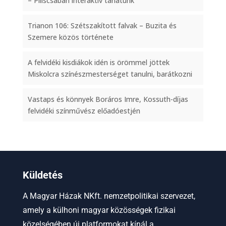
– Piliscsabán interaktív tárlatunk
Trianon 106: Szétszakított falvak – Buzita és
Szemere közös története
A felvidéki kisdiákok idén is örömmel jöttek
Miskolcra színészmesterséget tanulni, barátkozni
Vastaps és könnyek Boráros Imre, Kossuth-díjas
felvidéki színművész előadóestjén
Küldetés
A Magyar Házak NKft. nemzetpolitikai szervezet,
amely a külhoni magyar közösségek fizikai
közelségében új platformokat kínál a