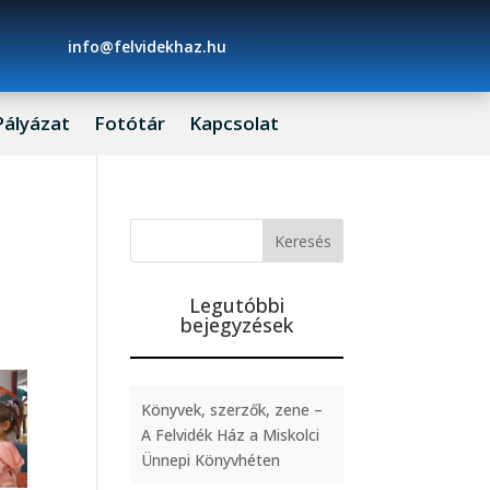
info@felvidekhaz.hu
Pályázat
Fotótár
Kapcsolat
Legutóbbi
bejegyzések
Könyvek, szerzők, zene –
A Felvidék Ház a Miskolci
Ünnepi Könyvhéten