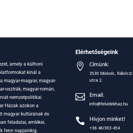
Elérhetőségeink
Címünk:
zet, amely a külhoni

latformokat kínál a
3530 Miskolc, Rákóczi
utca 2.
 a
magyar-magyar, magyar-
ar-osztrák, magyar-román,
Email:

vát nemzetpolitikai
info@felvidekhaz.hu
r Házak azokon a
ett magyar kultúrának és
Hívjon minket!

an feladatai, emlékei,
+36 46/303-454
ak fenn napjainkig.