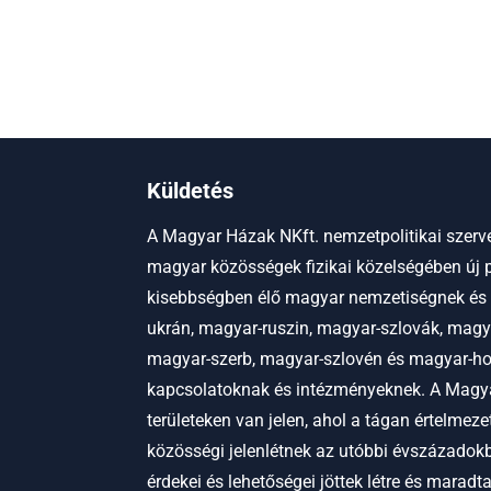
Küldetés
A Magyar Házak NKft. nemzetpolitikai szerve
magyar közösségek fizikai közelségében új p
kisebbségben élő magyar nemzetiségnek és
ukrán, magyar-ruszin, magyar-szlovák, magy
magyar-szerb, magyar-szlovén és magyar-hor
kapcsolatoknak és intézményeknek.
A Magya
területeken van jelen, ahol a tágan értelmez
közösségi jelenlétnek az utóbbi évszázadokb
érdekei és lehetőségei jöttek létre és maradt