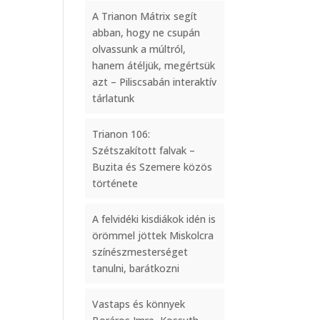
A Trianon Mátrix segít
abban, hogy ne csupán
olvassunk a múltról,
hanem átéljük, megértsük
azt – Piliscsabán interaktív
tárlatunk
Trianon 106:
Szétszakított falvak –
Buzita és Szemere közös
története
A felvidéki kisdiákok idén is
örömmel jöttek Miskolcra
színészmesterséget
tanulni, barátkozni
Vastaps és könnyek