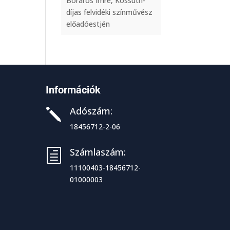
Boráros Imre, Kossuth-
díjas felvidéki színművész
előadóestjén
Információk
Adószám:
j
18456712-2-06
Számlaszám:
h
11100403-18456712-
01000003