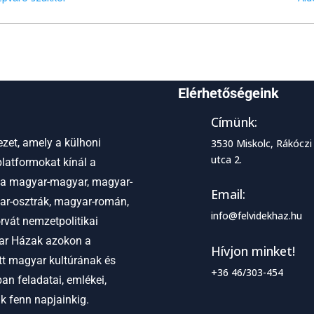
Elérhetőségeink
Címünk:
zet, amely a külhoni
3530 Miskolc, Rákóczi
utca 2.
latformokat kínál a
 a
magyar-magyar, magyar-
Email:
ar-osztrák, magyar-román,
info@felvidekhaz.hu
vát nemzetpolitikai
r Házak azokon a
Hívjon minket!
ett magyar kultúrának és
+36 46/303-454
an feladatai, emlékei,
ak fenn napjainkig.