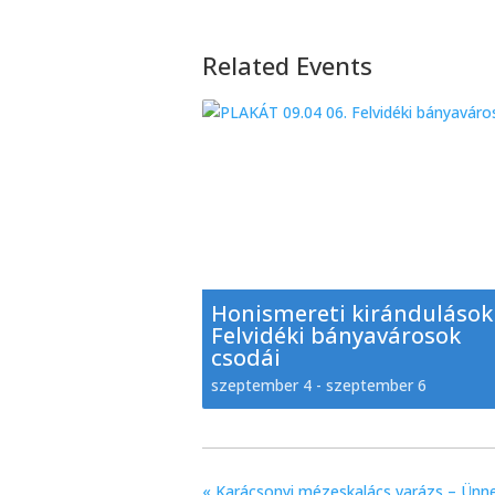
Related Events
Honismereti kirándulások
Felvidéki bányavárosok
csodái
szeptember 4
-
szeptember 6
«
Karácsonyi mézeskalács varázs – Ünn