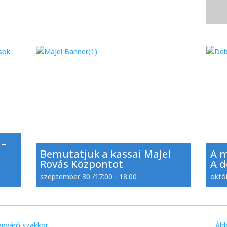
 –
Bemutatjuk a kassai MaJel
A 
Rovás Központot
A d
szeptember 30 /17:00
-
18:00
októ
epváró szakkör
Áld