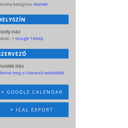
emény kategória:
Kiemelt
HELYSZÍN
eledy-ház
skolc
,
+ Google Térkép
SZERVEZŐ
elvidék Ház
kintse meg a Szervező weboldalát
+ GOOGLE CALENDAR
+ ICAL EXPORT