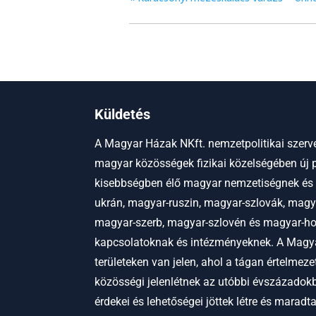
Küldetés
A Magyar Házak NKft. nemzetpolitikai szerve
magyar közösségek fizikai közelségében új p
kisebbségben élő magyar nemzetiségnek és
ukrán, magyar-ruszin, magyar-szlovák, magy
magyar-szerb, magyar-szlovén és magyar-hor
kapcsolatoknak és intézményeknek.
A Magya
területeken van jelen, ahol a tágan értelmez
közösségi jelenlétnek az utóbbi évszázadokb
érdekei és lehetőségei jöttek létre és maradt