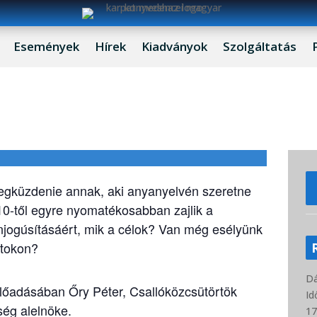
Események
Hírek
Kiadványok
Szolgáltatás
tosítása nélkül elvész a
egküzdenie annak, aki anyanyelvén szeretne
10-től egyre nyomatékosabban zajlik a
jogúsításáért, mik a célok? Van még esélyünk
atokon?
D
előadásában Őry Péter, Csallóközcsütörtök
Id
ég alelnöke.
17