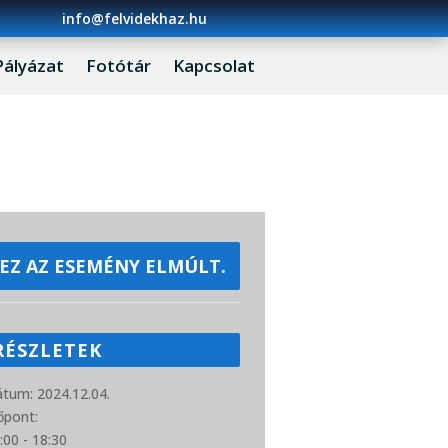
info@felvidekhaz.hu
Pályázat
Fotótár
Kapcsolat
EZ AZ ESEMÉNY ELMÚLT.
RÉSZLETEK
átum:
2024.12.04.
őpont:
:00 - 18:30