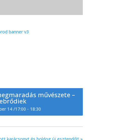
megmaradás művészete –
ebrődiek
ber 14 /17:00
-
18:30
ott karácsonyt és boldog új esztendőt!
»