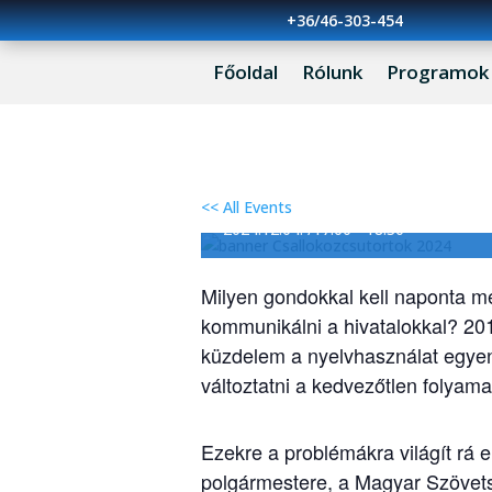
+36/46-303-454
Főoldal
Rólunk
Programok
A nyelvhasználat biz
felvidéki magyarság
<< All Events
2024.12.04. /17:00
-
18:30
Milyen gondokkal kell naponta m
kommunikálni a hivatalokkal? 20
küzdelem a nyelvhasználat egyen
változtatni a kedvezőtlen folyam
Ezekre a problémákra világít rá 
polgármestere, a Magyar Szövets