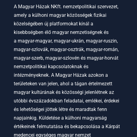
A Magyar Házak NKft. nemzetpolitikai szervezet,
amely a külhoni magyar közösségek fizikai
közelségében új platformokat kínál a
kisebbségben élő magyar nemzetiségnek és
a
magyar-magyar, magyar-ukrán, magyar-ruszin,
magyar-szlovák, magyar-osztrák, magyar-román,
magyar-szerb, magyar-szlovén és magyar-horvát
nemzetpolitikai kapcsolatoknak és
intézményeknek.
A Magyar Házak azokon a
területeken van jelen, ahol a tágan értelmezett
magyar kultúrának és közösségi jelenlétnek az
utóbbi évszázadokban feladatai, emlékei, érdekei
és lehetőségei jöttek létre és maradtak fenn
napjainkig. Küldetése a külhoni magyarság
értékeinek felmutatása és bekapcsolása a Kárpát
medencei egységes magyar nemzet