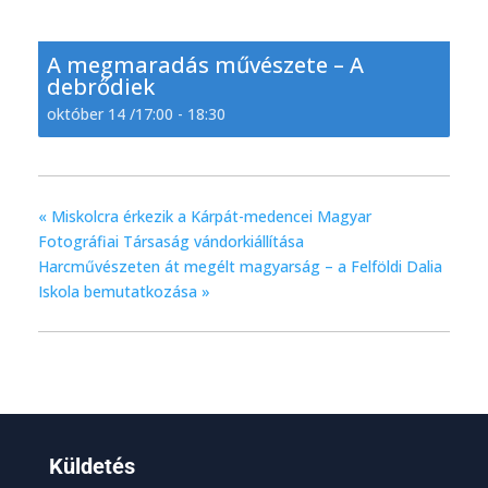
A megmaradás művészete – A
debrődiek
október 14 /17:00
-
18:30
«
Miskolcra érkezik a Kárpát-medencei Magyar
Fotográfiai Társaság vándorkiállítása
Harcművészeten át megélt magyarság – a Felföldi Dalia
Iskola bemutatkozása
»
Küldetés