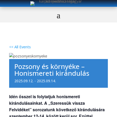
<< All Events
Pozsony és környéke –
Honismereti kirándulás
2025.09.12.
-
2025.09.14.
Idén ősszel is folytatjuk honismereti
kirándulásainkat. A „Szeressük vissza
Felvidéket” sorozatunk következő kirándulására
szeptember 12-14. között kerül sor. Ezúttal