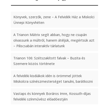
Könyvek, szerzők, zene – A Felvidék Ház a Miskolci
Ünnepi Könyvhéten
A Trianon Mátrix segít abban, hogy ne csupán
olvassunk a múltról, hanem átéljük, megértsük azt
– Piliscsabán interaktív tárlatunk
Trianon 106: Szétszakított falvak – Buzita és
Szemere közös története
A felvidéki kisdiákok idén is örömmel jöttek
Miskolcra színészmesterséget tanulni, barátkozni
Vastaps és könnyek Boráros Imre, Kossuth-díjas
felvidéki színművész előadóestjén