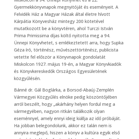
Gyermekkönyvnapok megnyitóját és eseményeit. A
Felvidék Ház a Magyar Házak által életre hívott
Kárpátia Könyvesház mintegy 200 kötetével
mutatkozott be a könyvtéren, ahol Turczi István
Prima Primissima díjas költő nyitotta meg a 94.
Ünnepi Könyvhetet, s emlékeztetett arra, hogy Supka
Géza író, történész, művészettörténész, publicista
vetette fel először a Könyvnapok gondolatát
Miskolcon 1927. május 19-én, a Magyar Könyvkiadók
és Könyvkereskedők Országos Egyesületének
közgyűlésén.
Bánné dr. Gál Boglárka, a Borsod-Abaúj-Zemplén
Vármegyei Közgyűlés elnöke pedig köszöntőjében
arról beszélt, hogy „akárhány helyen fordul meg a
vármegyében, nagyon ritkán találkozik olyan
eseménnyel, amely ennyi ideig kiállja az idő próbáját.
Ha jobban belegondolunk, akkor ez talán nem is
annyira meglepő, hiszen a könyv a kultúra egyik első