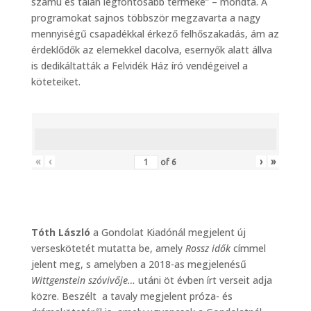
számú és talán legfontosabb terméke” – mondta. A
programokat sajnos többször megzavarta a nagy
mennyiségű csapadékkal érkező felhőszakadás, ám az
érdeklődők az elemekkel dacolva, esernyők alatt állva
is dedikáltatták a Felvidék Ház író vendégeivel a
köteteiket.
«
‹
›
»
of
6
Tóth László
a Gondolat Kiadónál megjelent új
verseskötetét mutatta be, amely
Rossz idők
címmel
jelent meg, s amelyben a 2018-as megjelenésű
Wittgenstein szóvivője…
utáni öt évben írt verseit adja
közre. Beszélt a tavaly megjelent próza- és