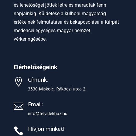
és lehetőségei jöttek létre és maradtak fenn
napjainkig. Küldetése a külhoni magyarság
értékeinek felmutatása és bekapcsolása a Kárpát
medencei egységes magyar nemzet
vérkeringésébe.
Elérhetőségeink
Címünk:

3530 Miskolc, Rákóczi utca 2.
Email:

info@felvidekhaz.hu
Hívjon minket!
