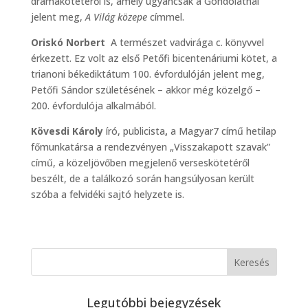
drámakötetéről is, amely ugyancsak a Gondolatnál
jelent meg,
A Világ közepe
címmel.
Oriskó Norbert
A természet vadvirága c. könyvvel
érkezett. Ez volt az első Petőfi bicentenáriumi kötet, a
trianoni békediktátum 100. évfordulóján jelent meg,
Petőfi Sándor születésének – akkor még közelgő –
200. évfordulója alkalmából.
Kövesdi Károly
író, publicista
,
a Magyar7 című hetilap
főmunkatársa a rendezvényen „Visszakapott szavak”
című, a közeljövőben megjelenő verseskötetéről
beszélt, de a találkozó során hangsúlyosan került
szóba a felvidéki sajtó helyzete is.
Legutóbbi bejegyzések