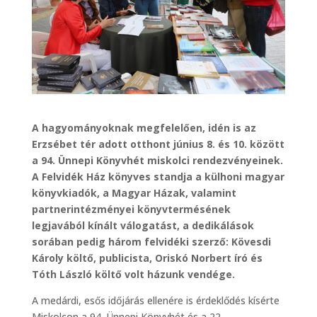
A hagyományoknak megfelelően, idén is az
Erzsébet tér adott otthont június 8. és 10. között
a 94. Ünnepi Könyvhét miskolci rendezvényeinek.
A Felvidék Ház könyves standja a külhoni magyar
könyvkiadók, a Magyar Házak, valamint
partnerintézményei könyvtermésének
legjavából kínált válogatást, a dedikálások
sorában pedig három felvidéki szerző: Kövesdi
Károly költő, publicista, Oriskó Norbert író és
Tóth László költő volt házunk vendége.
A medárdi, esős időjárás ellenére is érdeklődés kísérte
Miskolcon a 94. Ünnepi Könyvhét és a 22.