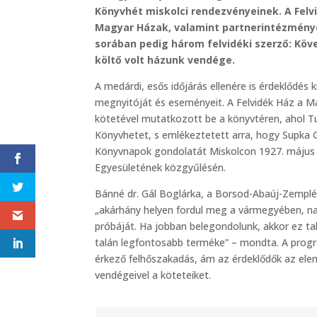
Könyvhét miskolci rendezvényeinek. A Felv
Magyar Házak, valamint partnerintézménye
sorában pedig három felvidéki szerző: Köves
költő volt házunk vendége.
A medárdi, esős időjárás ellenére is érdeklődé
megnyitóját és eseményeit. A Felvidék Ház a M
kötetével mutatkozott be a könyvtéren, ahol Tu
Könyvhetet, s emlékeztetett arra, hogy Supka G
Könyvnapok gondolatát Miskolcon 1927. május
Egyesületének közgyűlésén.
Bánné dr. Gál Boglárka, a Borsod-Abaúj-Zemplé
„akárhány helyen fordul meg a vármegyében, nagy
próbáját. Ha jobban belegondolunk, akkor ez ta
talán legfontosabb terméke” – mondta. A pro
érkező felhőszakadás, ám az érdeklődők az elemek
vendégeivel a köteteiket.