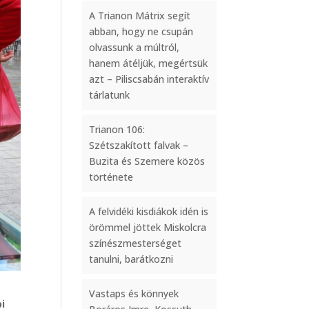
A Trianon Mátrix segít
abban, hogy ne csupán
olvassunk a múltról,
hanem átéljük, megértsük
azt – Piliscsabán interaktív
tárlatunk
Trianon 106:
Szétszakított falvak –
Buzita és Szemere közös
története
A felvidéki kisdiákok idén is
örömmel jöttek Miskolcra
színészmesterséget
tanulni, barátkozni
Vastaps és könnyek
pi