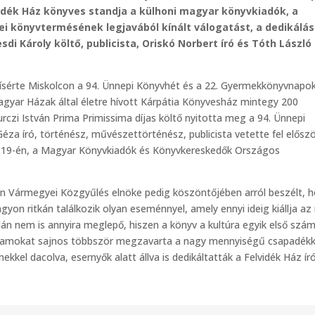
idék Ház könyves standja a külhoni magyar könyvkiadók, a
i könyvtermésének legjavából kínált válogatást, a dedikálá
di Károly költő, publicista, Oriskó Norbert író és Tóth László
s kísérte Miskolcon a 94. Ünnepi Könyvhét és a 22. Gyermekkönyvnapo
agyar Házak által életre hívott Kárpátia Könyvesház mintegy 200
rczi István Prima Primissima díjas költő nyitotta meg a 94. Ünnepi
éza író, történész, művészettörténész, publicista vetette fel előszö
 19-én, a Magyar Könyvkiadók és Könyvkereskedők Országos
n Vármegyei Közgyűlés elnöke pedig köszöntőjében arról beszélt, 
on ritkán találkozik olyan eseménnyel, amely ennyi ideig kiállja az 
lán nem is annyira meglepő, hiszen a könyv a kultúra egyik első szá
gramokat sajnos többször megzavarta a nagy mennyiségű csapadékk
kel dacolva, esernyők alatt állva is dedikáltatták a Felvidék Ház ír