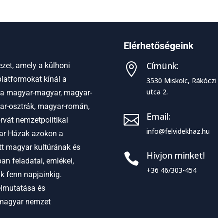
Elérhetőségeink
Címünk:
zet, amely a külhoni

latformokat kínál a
3530 Miskolc, Rákóczi
utca 2.
 a
magyar-magyar, magyar-
ar-osztrák, magyar-román,
Email:

vát nemzetpolitikai
info@felvidekhaz.hu
r Házak azokon a
ett magyar kultúrának és
Hívjon minket!

an feladatai, emlékei,
+36 46/303-454
ak fenn napjainkig.
elmutatása és
 magyar nemzet