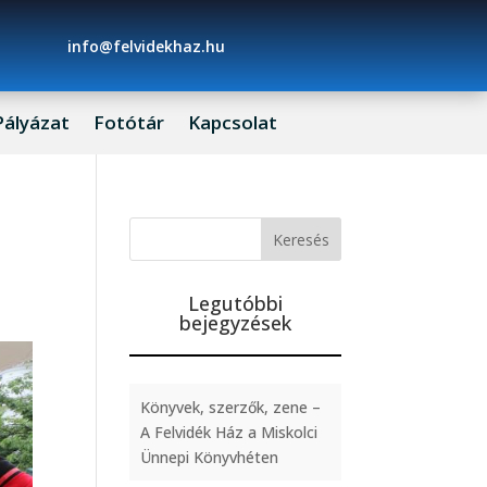
info@felvidekhaz.hu
Pályázat
Fotótár
Kapcsolat
Legutóbbi
bejegyzések
Könyvek, szerzők, zene –
A Felvidék Ház a Miskolci
Ünnepi Könyvhéten