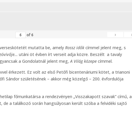
›
of
6
 verseskötetét mutatta be, amely
Rossz idők
címmel jelent meg, s
szóvivője…
utáni öt évben írt verseit adja közre. Beszélt a tavaly
ugyancsak a Gondolatnál jelent meg,
A Világ közepe
címmel.
el érkezett. Ez volt az első Petőfi bicentenáriumi kötet, a trianoni
őfi Sándor születésének – akkor még közelgő – 200. évfordulója
etilap főmunkatársa a rendezvényen „Visszakapott szavak” című, a
 de a találkozó során hangsúlyosan került szóba a felvidéki sajtó