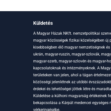
Küldetés
A Magyar Házak NKft. nemzetpolitikai szerve
magyar közösségek fizikai közelségében új p
kisebbségben élő magyar nemzetiségnek és
ukrán, magyar-ruszin, magyar-szlovák, magy
magyar-szerb, magyar-szlovén és magyar-hor
kapcsolatoknak és intézményeknek.
A Magya
területeken van jelen, ahol a tágan értelmez
közösségi jelenlétnek az utóbbi évszázadokb
érdekei és lehetőségei jöttek létre és maradt
Küldetése a külhoni magyarság értékeinek f
bekapcsolása a Kárpát medencei egységes
vérkeringésébe.