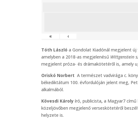
«
‹
Tóth László
a Gondolat Kiadónál megjelent új
amelyben a 2018-as megjelenésű
Wittgenstein 
megjelent próza- és drámakötetéről is, amely 
Oriskó Norbert
A természet vadvirága c. könyvv
békediktátum 100. évfordulóján jelent meg, Pet
alkalmából.
Kövesdi Károly
író, publicista
,
a Magyar7 című h
közeljövőben megjelenő verseskötetéről beszélt,
helyzete is.