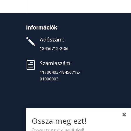
Információk
Adószám:
j
18456712-2-06
Számlaszám:
h
11100403-18456712-
01000003
Ossza meg ezt!
Ossza meg ezt a barátaival!