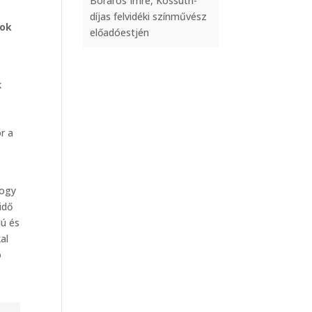
Boráros Imre, Kossuth-
díjas felvidéki színművész
sok
előadóestjén
k
r a
hogy
idő
mú és
al
ó