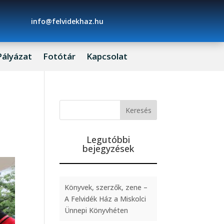
info@felvidekhaz.hu
Pályázat
Fotótár
Kapcsolat
Legutóbbi
bejegyzések
Könyvek, szerzők, zene –
A Felvidék Ház a Miskolci
Ünnepi Könyvhéten