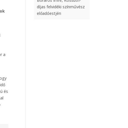
Boráros Imre, Kossuth-
díjas felvidéki színművész
sok
előadóestjén
k
r a
hogy
idő
mú és
al
ó