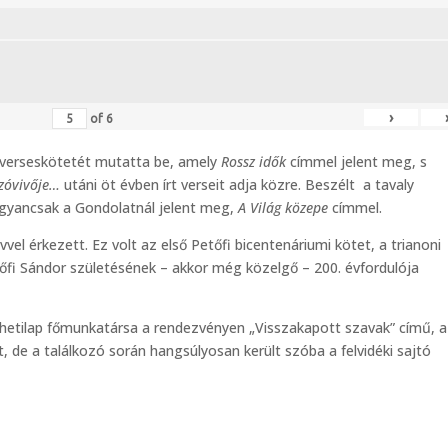
›
of
6
 verseskötetét mutatta be, amely
Rossz idők
címmel jelent meg, s
szóvivője…
utáni öt évben írt verseit adja közre. Beszélt a tavaly
ugyancsak a Gondolatnál jelent meg,
A Világ közepe
címmel.
el érkezett. Ez volt az első Petőfi bicentenáriumi kötet, a trianoni
őfi Sándor születésének – akkor még közelgő – 200. évfordulója
etilap főmunkatársa a rendezvényen „Visszakapott szavak” című, a
 de a találkozó során hangsúlyosan került szóba a felvidéki sajtó