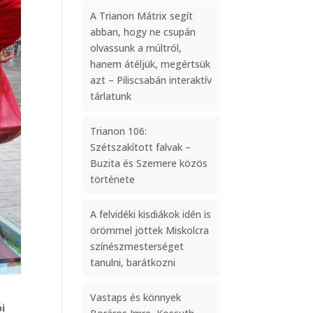
A Trianon Mátrix segít
abban, hogy ne csupán
olvassunk a múltról,
hanem átéljük, megértsük
azt – Piliscsabán interaktív
tárlatunk
Trianon 106:
Szétszakított falvak –
Buzita és Szemere közös
története
A felvidéki kisdiákok idén is
örömmel jöttek Miskolcra
színészmesterséget
tanulni, barátkozni
Vastaps és könnyek
pi