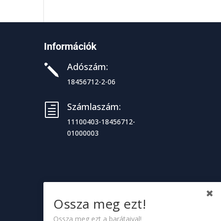
Információk
Adószám:
j
18456712-2-06
Számlaszám:
h
11100403-18456712-
01000003
Ossza meg ezt!
Ossza meg ezt a barátaival!