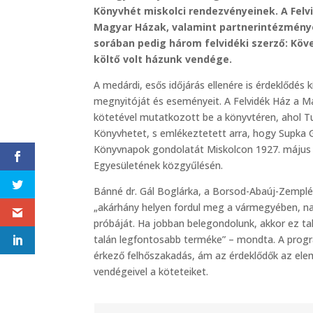
Könyvhét miskolci rendezvényeinek. A Felv
Magyar Házak, valamint partnerintézménye
sorában pedig három felvidéki szerző: Köves
költő volt házunk vendége.
A medárdi, esős időjárás ellenére is érdeklődé
megnyitóját és eseményeit. A Felvidék Ház a M
kötetével mutatkozott be a könyvtéren, ahol Tu
Könyvhetet, s emlékeztetett arra, hogy Supka G
Könyvnapok gondolatát Miskolcon 1927. május
Egyesületének közgyűlésén.
Bánné dr. Gál Boglárka, a Borsod-Abaúj-Zemplé
„akárhány helyen fordul meg a vármegyében, nagy
próbáját. Ha jobban belegondolunk, akkor ez ta
talán legfontosabb terméke” – mondta. A pro
érkező felhőszakadás, ám az érdeklődők az elemek
vendégeivel a köteteiket.