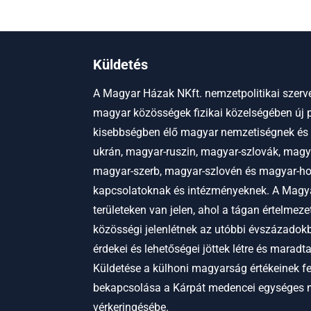
Küldetés
A Magyar Házak NKft. nemzetpolitikai szerve
magyar közösségek fizikai közelségében új p
kisebbségben élő magyar nemzetiségnek és
ukrán, magyar-ruszin, magyar-szlovák, magy
magyar-szerb, magyar-szlovén és magyar-hor
kapcsolatoknak és intézményeknek.
A Magya
területeken van jelen, ahol a tágan értelmez
közösségi jelenlétnek az utóbbi évszázadokb
érdekei és lehetőségei jöttek létre és maradt
Küldetése a külhoni magyarság értékeinek f
bekapcsolása a Kárpát medencei egységes
vérkeringésébe.