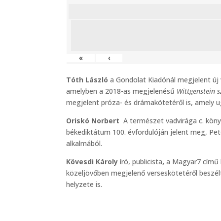
«
‹
Tóth László
a Gondolat Kiadónál megjelent új
amelyben a 2018-as megjelenésű
Wittgenstein 
megjelent próza- és drámakötetéről is, amely 
Oriskó Norbert
A természet vadvirága c. könyvv
békediktátum 100. évfordulóján jelent meg, Pet
alkalmából.
Kövesdi Károly
író, publicista
,
a Magyar7 című h
közeljövőben megjelenő verseskötetéről beszélt,
helyzete is.