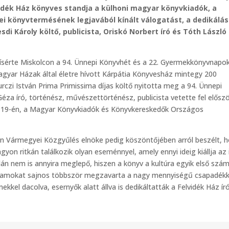
idék Ház könyves standja a külhoni magyar könyvkiadók, a
i könyvtermésének legjavából kínált válogatást, a dedikálá
di Károly költő, publicista, Oriskó Norbert író és Tóth László
s kísérte Miskolcon a 94. Ünnepi Könyvhét és a 22. Gyermekkönyvnapo
agyar Házak által életre hívott Kárpátia Könyvesház mintegy 200
rczi István Prima Primissima díjas költő nyitotta meg a 94. Ünnepi
éza író, történész, művészettörténész, publicista vetette fel előszö
 19-én, a Magyar Könyvkiadók és Könyvkereskedők Országos
n Vármegyei Közgyűlés elnöke pedig köszöntőjében arról beszélt, 
on ritkán találkozik olyan eseménnyel, amely ennyi ideig kiállja az 
lán nem is annyira meglepő, hiszen a könyv a kultúra egyik első szá
gramokat sajnos többször megzavarta a nagy mennyiségű csapadékk
kel dacolva, esernyők alatt állva is dedikáltatták a Felvidék Ház ír