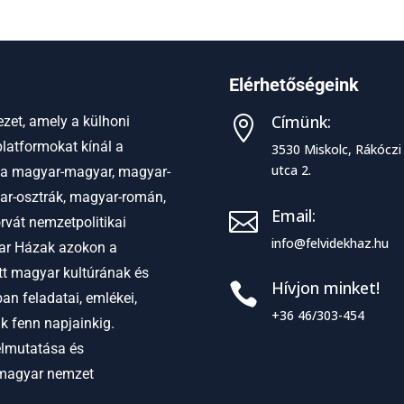
Elérhetőségeink
Címünk:
zet, amely a külhoni

latformokat kínál a
3530 Miskolc, Rákóczi
utca 2.
 a
magyar-magyar, magyar-
ar-osztrák, magyar-román,
Email:

vát nemzetpolitikai
info@felvidekhaz.hu
r Házak azokon a
ett magyar kultúrának és
Hívjon minket!

an feladatai, emlékei,
+36 46/303-454
ak fenn napjainkig.
elmutatása és
 magyar nemzet