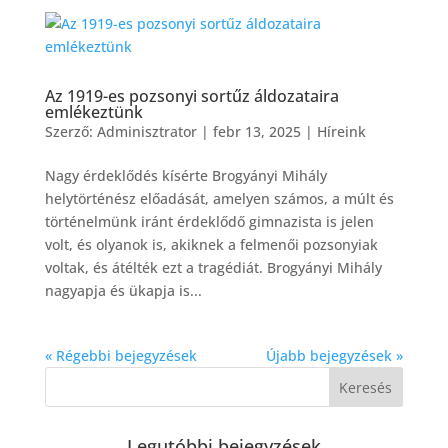
Az 1919-es pozsonyi sortűz áldozataira
emlékeztünk
Szerző:
Adminisztrator
|
febr 13, 2025
|
Híreink
Nagy érdeklődés kísérte Brogyányi Mihály
helytörténész előadását, amelyen számos, a múlt és
történelmünk iránt érdeklődő gimnazista is jelen
volt, és olyanok is, akiknek a felmenői pozsonyiak
voltak, és átélték ezt a tragédiát. Brogyányi Mihály
nagyapja és ükapja is...
« Régebbi bejegyzések
Újabb bejegyzések »
Legutóbbi bejegyzések