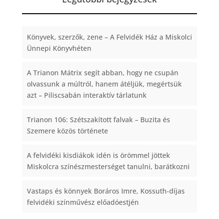
Könyvek, szerzők, zene – A Felvidék Ház a Miskolci
Ünnepi Könyvhéten
A Trianon Mátrix segít abban, hogy ne csupán
olvassunk a múltról, hanem átéljük, megértsük
azt – Piliscsabán interaktív tárlatunk
Trianon 106: Szétszakított falvak – Buzita és
Szemere közös története
A felvidéki kisdiákok idén is örömmel jöttek
Miskolcra színészmesterséget tanulni, barátkozni
Vastaps és könnyek Boráros Imre, Kossuth-díjas
felvidéki színművész előadóestjén