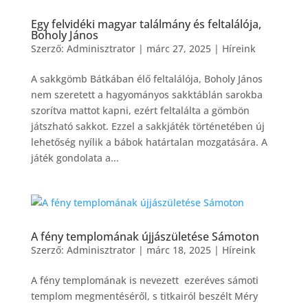
Egy felvidéki magyar találmány és feltalálója,
Boholy János
Szerző:
Adminisztrator
|
márc 27, 2025
|
Híreink
A sakkgömb Bátkában élő feltalálója, Boholy János
nem szeretett a hagyományos sakktáblán sarokba
szorítva mattot kapni, ezért feltalálta a gömbön
játszható sakkot. Ezzel a sakkjáték történetében új
lehetőség nyílik a bábok határtalan mozgatására. A
játék gondolata a...
A fény templomának újjászületése Sámoton
Szerző:
Adminisztrator
|
márc 18, 2025
|
Híreink
A fény templomának is nevezett ezeréves sámoti
templom megmentéséről, s titkairól beszélt Méry