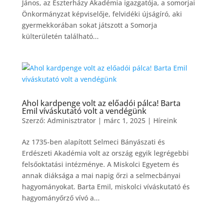
János, az Eszterházy Akadémia igazgatója, a somorjai
Önkormányzat képviselője, felvidéki újságíró, aki
gyermekkorában sokat játszott a Somorja
külterületén található...
Ahol kardpenge volt az előadói pálca! Barta
Emil víváskutató volt a vendégünk
Szerző:
Adminisztrator
|
márc 1, 2025
|
Híreink
Az 1735-ben alapított Selmeci Bányászati és
Erdészeti Akadémia volt az ország egyik legrégebbi
felsőoktatási intézménye. A Miskolci Egyetem és
annak diáksága a mai napig őrzi a selmecbányai
hagyományokat. Barta Emil, miskolci víváskutató és
hagyományőrző vívó a...