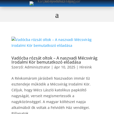
Vadócba rózsát oltok – A naszvadi Mécsvirág
Irodalmi Kör bemutatkozó előadása
Szerző:
Adminisztrator
|
ápr 10, 2025
|
Híreink
A Révkomárom járásbeli Naszvadon immár tíz
esztendeje működik a Mécsvirág Irodalmi Kör.
Céljuk, hogy Mécs László katolikus papköltő
nagyságát, verseit megismertessék a
nagyközönséggel. A magyar költészet napja
alkalmából ők voltak a Felvidéh Ház vendégei.
Pillanatok...