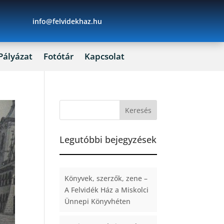
info@felvidekhaz.hu
Pályázat
Fotótár
Kapcsolat
Legutóbbi bejegyzések
Könyvek, szerzők, zene –
A Felvidék Ház a Miskolci
Ünnepi Könyvhéten