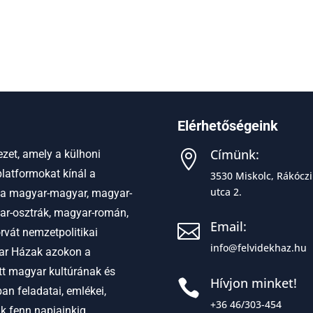
Elérhetőségeink
Címünk:
zet, amely a külhoni

latformokat kínál a
3530 Miskolc, Rákóczi
utca 2.
 a
magyar-magyar, magyar-
ar-osztrák, magyar-román,
Email:

vát nemzetpolitikai
info@felvidekhaz.hu
r Házak azokon a
ett magyar kultúrának és
Hívjon minket!

an feladatai, emlékei,
+36 46/303-454
ak fenn napjainkig.