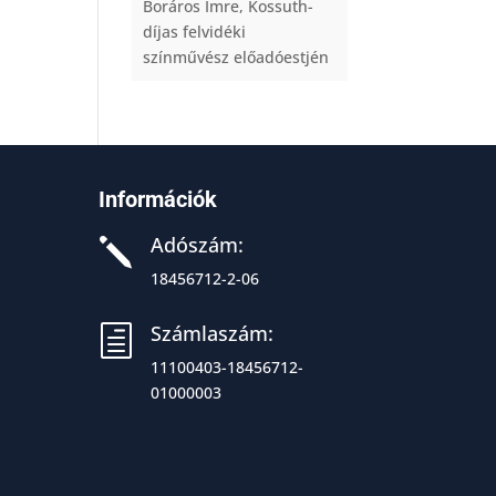
Boráros Imre, Kossuth-
díjas felvidéki
színművész előadóestjén
Információk
Adószám:
j
18456712-2-06
Számlaszám:
h
11100403-18456712-
01000003