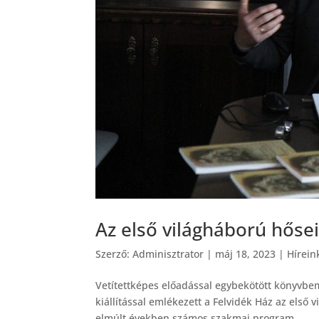
Az első világháború hőse
Szerző:
Adminisztrator
|
máj 18, 2023
|
Hírein
Vetítettképes előadással egybekötött könyvbe
kiállítással emlékezett a Felvidék Ház az els
elmúlt években számos szakmai program...