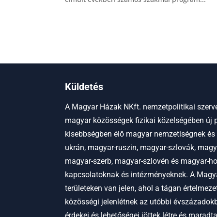
Küldetés
A Magyar Házak NKft. nemzetpolitikai szerve
magyar közösségek fizikai közelségében új p
kisebbségben élő magyar nemzetiségnek és
ukrán, magyar-ruszin, magyar-szlovák, magy
magyar-szerb, magyar-szlovén és magyar-hor
kapcsolatoknak és intézményeknek.
A Magya
területeken van jelen, ahol a tágan értelmez
közösségi jelenlétnek az utóbbi évszázadokb
érdekei és lehetőségei jöttek létre és maradt