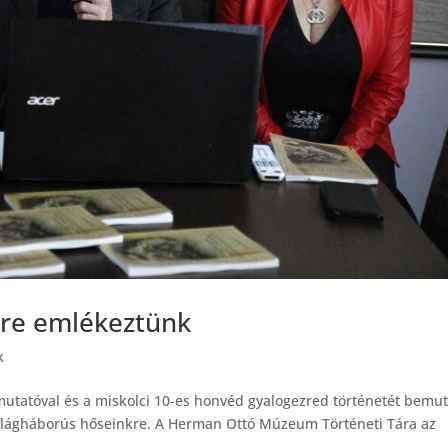
ire emlékeztünk
k
mutatóval és a miskolci 10-es honvéd gyalogezred történetét bemu
ő világháborús hőseinkre. A Herman Ottó Múzeum Történeti Tára az