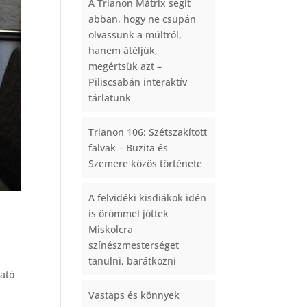
A Trianon Mátrix segít
abban, hogy ne csupán
olvassunk a múltról,
hanem átéljük,
megértsük azt –
Piliscsabán interaktív
tárlatunk
Trianon 106: Szétszakított
falvak – Buzita és
Szemere közös története
A felvidéki kisdiákok idén
is örömmel jöttek
Miskolcra
színészmesterséget
tanulni, barátkozni
tató
Vastaps és könnyek