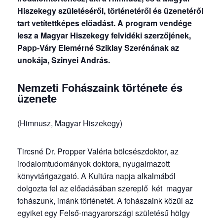
Hiszekegy születéséről, történetéről és üzenetéről
tart vetítettképes előadást. A program vendége
lesz a Magyar Hiszekegy felvidéki szerzőjének,
Papp-Váry Elemérné Sziklay Szerénának az
unokája, Szinyei András.
Nemzeti Fohászaink története és
üzenete
(Himnusz, Magyar Hiszekegy)
Tircsné Dr. Propper Valéria bölcsészdoktor, az
irodalomtudományok doktora, nyugalmazott
könyvtárigazgató. A Kultúra napja alkalmából
dolgozta fel az előadásában szereplő két magyar
fohászunk, imánk történetét. A fohászaink közül az
egyiket egy Felső-magyarországi születésű hölgy