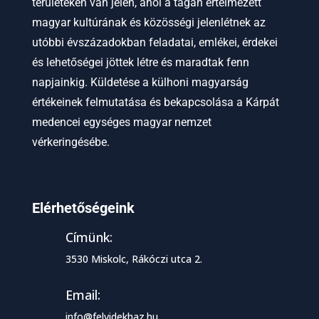
területeken van jelen, ahol a tágan értelmezett
magyar kultúrának és közösségi jelenlétnek az
utóbbi évszázadokban feladatai, emlékei, érdekei
és lehetőségei jöttek létre és maradtak fenn
napjainkig. Küldetése a külhoni magyarság
értékeinek felmutatása és bekapcsolása a Kárpát
medencei egységes magyar nemzet
vérkeringésébe.
Elérhetőségeink
Címünk:
3530 Miskolc, Rákóczi utca 2.
Email:
info@felvidekhaz.hu