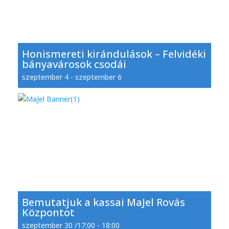
Honismereti kirándulások – Felvidéki
bányavárosok csodái
szeptember 4
-
szeptember 6
Bemutatjuk a kassai MaJel Rovás
Központot
szeptember 30 /17:00
-
18:00