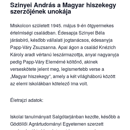
Szinyei András a Magyar hiszekegy
szerzőjének unokája
Miskolcon született 1945. május 9-én ötgyermekes
értelmiségi családban. Édesapja Szinyei Béla
járásbíró, később vállalati jogtanácsos, édesanyja
Papp-Váry Zsuzsanna. Apai ágon a család Knézich
Károly aradi vértanú leszármazottja, anyai nagyanyja
pedig Papp-Váry Elemérné költőnő, akinek
verseskötete jelent meg, legismertebb verse a
„Magyar hiszekegy”, amely a két világháború között
az elemi iskolákban kötelező ima volt.
Életrajzi adatok:
Iskolai tanulmányait Salgótarjánban kezdte, később a
Gödöllői Agrártudományi Egyetemen szerzett