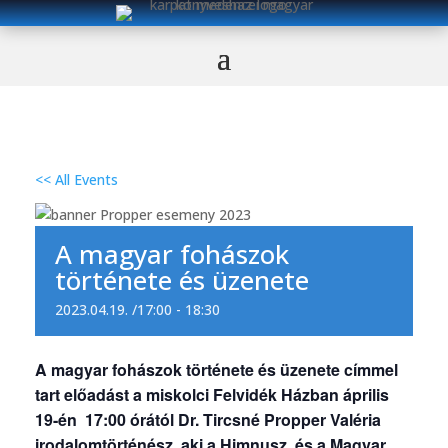
<< All Events
A magyar fohászok
története és üzenete
2023.04.19. /17:00
-
18:30
A magyar fohászok története és üzenete címmel
tart előadást a miskolci Felvidék Házban április
19-én 17:00 órától Dr. Tircsné Propper Valéria
irodalomtörténész, aki a Himnusz, és a Magyar