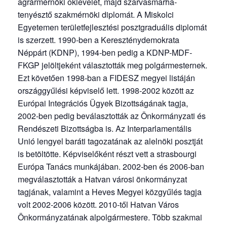
agrármérnöki oklevelet, majd szarvasmarha-
tenyésztő szakmérnöki diplomát. A Miskolci
Egyetemen területfejlesztési posztgraduális diplomát
is szerzett. 1990-ben a Kereszténydemokrata
Néppárt (KDNP), 1994-ben pedig a KDNP-MDF-
FKGP jelöltjeként választották meg polgármesternek.
Ezt követően 1998-ban a FIDESZ megyei listáján
országgyűlési képviselő lett. 1998-2002 között az
Európai Integrációs Ügyek Bizottságának tagja,
2002-ben pedig beválasztották az Önkormányzati és
Rendészeti Bizottságba is. Az Interparlamentális
Unió lengyel baráti tagozatának az alelnöki posztját
is betöltötte. Képviselőként részt vett a strasbourgi
Európa Tanács munkájában. 2002-ben és 2006-ban
megválasztották a Hatvan városi önkormányzat
tagjának, valamint a Heves Megyei közgyűlés tagja
volt 2002-2006 között. 2010-től Hatvan Város
Önkormányzatának alpolgármestere. Több szakmai