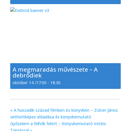
A megmaradás művészete – A
debrődiek
október 14 /17:00
-
18:30
«
A huszadik század filmben és könyvben – Zolcer János
vetítettképes előadása és könyvbemutató
Győzelem a felhők felett – Könyvbemutató Vetési
Tamással
»