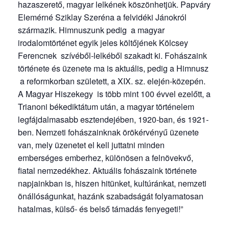
hazaszerető, magyar lelkének köszönhetjük. Papváry
Elemérné Sziklay Szeréna a felvidéki Jánokról
származik. Himnuszunk pedig a magyar
irodalomtörténet egyik jeles költőjének Kölcsey
Ferencnek szívéből-lelkéből szakadt ki. Fohászaink
története és üzenete ma is aktuális, pedig a Himnusz
a reformkorban született, a XIX. sz. elején-közepén.
A Magyar Hiszekegy is több mint 100 évvel ezelőtt, a
Trianoni békediktátum után, a magyar történelem
legfájdalmasabb esztendejében, 1920-ban, és 1921-
ben. Nemzeti fohászainknak örökérvényű üzenete
van, mely üzenetet el kell juttatni minden
emberséges emberhez, különösen a felnövekvő,
fiatal nemzedékhez. Aktuális fohászaink története
napjainkban is, hiszen hitünket, kultúránkat, nemzeti
önállóságunkat, hazánk szabadságát folyamatosan
hatalmas, külső- és belső támadás fenyegeti!”