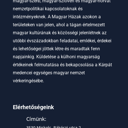
magyar-szerb, magyar-szlovén és magyar-horvát
nemzetpolitikai kapcsolatoknak és
intézményeknek.
A Magyar Házak azokon a
területeken van jelen, ahol a tágan értelmezett
magyar kultúrának és közösségi jelenlétnek az
utóbbi évszázadokban feladatai, emlékei, érdekei
és lehetőségei jöttek létre és maradtak fenn
napjainkig. Küldetése a külhoni magyarság
értékeinek felmutatása és bekapcsolása a Kárpát
medencei egységes magyar nemzet
vérkeringésébe.
Elérhetőségeink
Címünk:
3530 Miskolc, Rákóczi utca 2.