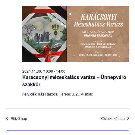
2024.11.30.
nézet
választ
2024.11.30. /10:00
-
14:00
Karácsonyi mézeskalács varázs – Ünnepváró
szakkör
Felvidék Ház
Rákóczi Ferenc u. 2., Miskolc
Előző nap
Következő nap