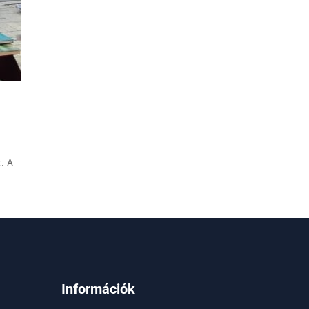
i
. A
Információk