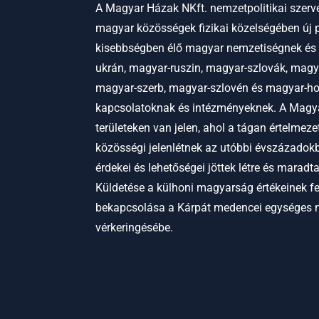
A Magyar Házak NKft. nemzetpolitikai szerve
magyar közösségek fizikai közelségében új p
kisebbségben élő magyar nemzetiségnek és
ukrán, magyar-ruszin, magyar-szlovák, magy
magyar-szerb, magyar-szlovén és magyar-hor
kapcsolatoknak és intézményeknek.
A Magya
területeken van jelen, ahol a tágan értelmez
közösségi jelenlétnek az utóbbi évszázadokb
érdekei és lehetőségei jöttek létre és maradt
Küldetése a külhoni magyarság értékeinek f
bekapcsolása a Kárpát medencei egységes
vérkeringésébe.