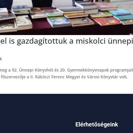
l is gazdagítottuk a miskolci ünnep
nk
 meg a 92. Ünnepi Könyvhét és 20. Gyermekkönyvnapok programjait
őszervezője a II. Rákóczi Ferenc Megyei és Városi Könyvtár volt,
Elérhetőségeink