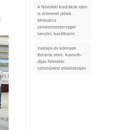
A felvidéki kisdiákok idén
is örömmel jöttek
s
Miskolcra
színészmesterséget
tanulni, barátkozni
Vastaps és könnyek
Boráros Imre, Kossuth-
díjas felvidéki
színművész előadóestjén