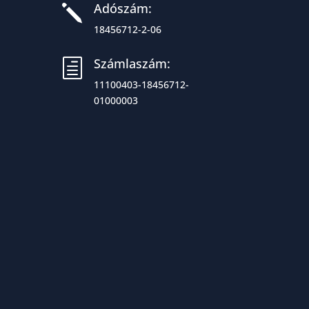
Adószám:
j
18456712-2-06
Számlaszám:
h
11100403-18456712-
01000003