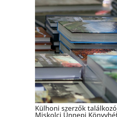
Külhoni szerzők találkozó
Miskolci Ünnepi Könyvhé