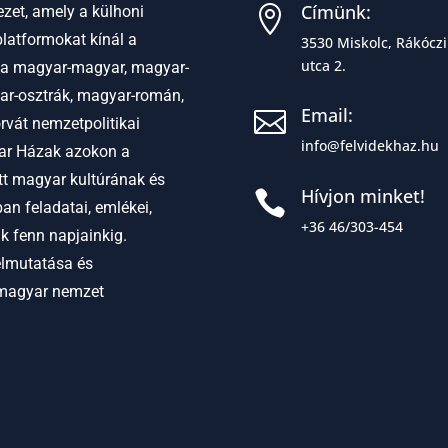
Címünk:
zet, amely a külhoni

latformokat kínál a
3530 Miskolc, Rákóczi
utca 2.
 a
magyar-magyar, magyar-
ar-osztrák, magyar-román,
Email:

vát nemzetpolitikai
info@felvidekhaz.hu
r Házak azokon a
ett magyar kultúrának és
Hívjon minket!

an feladatai, emlékei,
+36 46/303-454
ak fenn napjainkig.
elmutatása és
 magyar nemzet