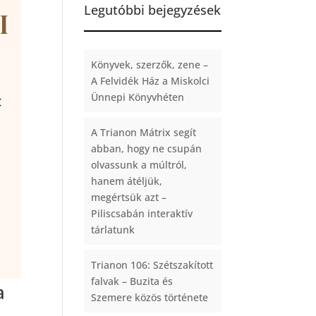
Legutóbbi bejegyzések
Könyvek, szerzők, zene –
A Felvidék Ház a Miskolci
Ünnepi Könyvhéten
A Trianon Mátrix segít
abban, hogy ne csupán
olvassunk a múltról,
hanem átéljük,
megértsük azt –
Piliscsabán interaktív
tárlatunk
Trianon 106: Szétszakított
falvak – Buzita és
a
Szemere közös története